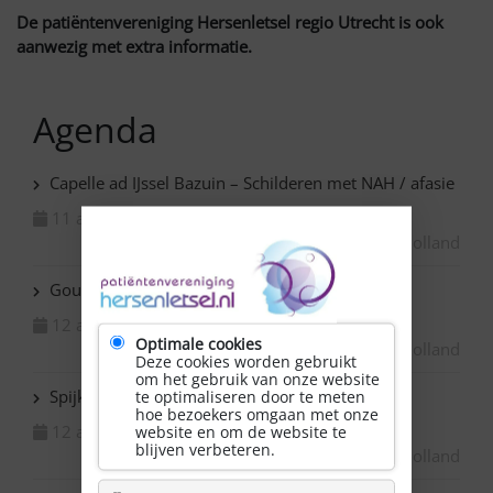
De patiëntenvereniging Hersenletsel regio Utrecht is ook
aanwezig met extra informatie.
Agenda
Capelle ad IJssel Bazuin – Schilderen met NAH / afasie
11 augustus 2026
Zuid-Holland
Gouda – NAH soepuurtje
12 augustus 2026
Optimale cookies
Zuid-Holland
Deze cookies worden gebruikt
om het gebruik van onze website
Spijkenisse – NAH inloop
te optimaliseren door te meten
hoe bezoekers omgaan met onze
12 augustus 2026
website en om de website te
blijven verbeteren.
Zuid-Holland