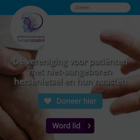
Dé vereniging voor patiënten
met niet-aangeboren
hersenletsel en hun naasten
Doneer hier
Word lid