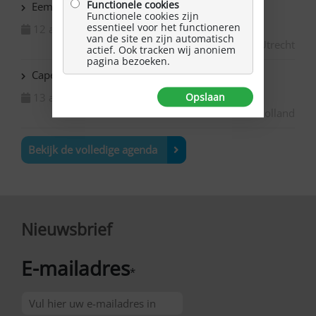
Functionele cookies
Eemnes: NAH Café
Functionele cookies zijn
essentieel voor het functioneren
12 augustus 2026
van de site en zijn automatisch
Utrecht
actief. Ook tracken wij anoniem
pagina bezoeken.
Capelle ad IJssel – Boetseren in het Praatatelier
13 augustus 2026
Opslaan
Zuid-Holland
Bekijk de volledige agenda
Nieuwsbrief
E-mailadres
*