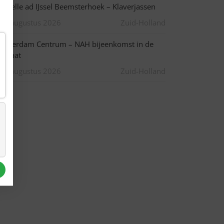
apelle ad IJssel Beemsterhoek – Klaverjassen
10 augustus 2026
Zuid-Holland
otterdam Centrum – NAH bijeenkomst in de
pstraat
10 augustus 2026
Zuid-Holland