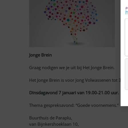
Jonge Brein
Graag nodigen we je uit bij Het Jonge Brein.
Het Jonge Brein is voor Jong Volwassenen tot 35 j
Dinsdagavond 7 januari van 19.00-21.00 uur.
Thema gespreksavond: “Goede voornemens.”
Buurthuis de Paraplu,
van Bijnkershoeklaan 10,