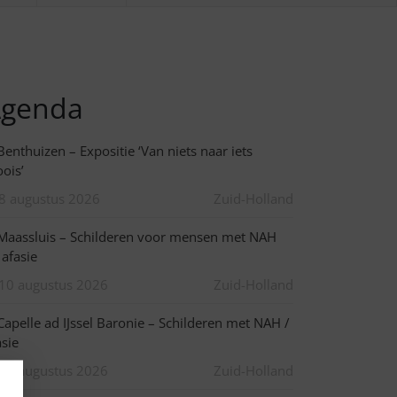
genda
enthuizen – Expositie ‘Van niets naar iets
ois’
8 augustus 2026
Zuid-Holland
aassluis – Schilderen voor mensen met NAH
 afasie
10 augustus 2026
Zuid-Holland
apelle ad IJssel Baronie – Schilderen met NAH /
asie
10 augustus 2026
Zuid-Holland