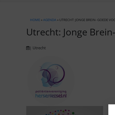
HOME
»
AGENDA
» UTRECHT: JONGE BREIN- GOEDE V
Utrecht: Jonge Brei
| Utrecht