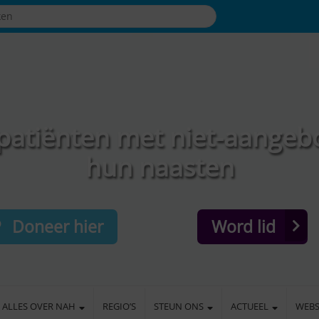
patiënten met niet-aangeb
hun naasten
Doneer hier
Word lid
ALLES OVER NAH
REGIO’S
STEUN ONS
ACTUEEL
WEB