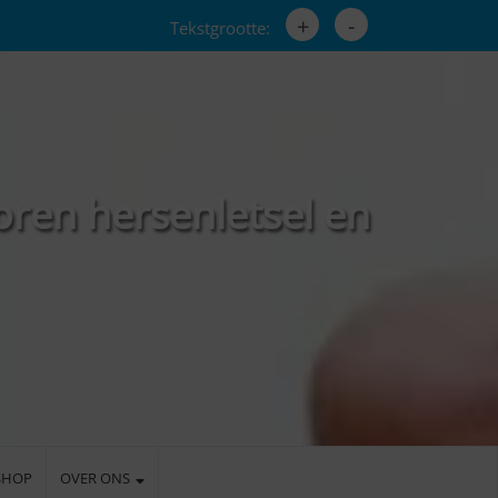
+
-
Tekstgrootte:
oren hersenletsel en
SHOP
OVER ONS