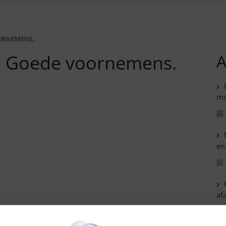
OORNEMENS.
n- Goede voornemens.
A
B
mo
M
en
C
af