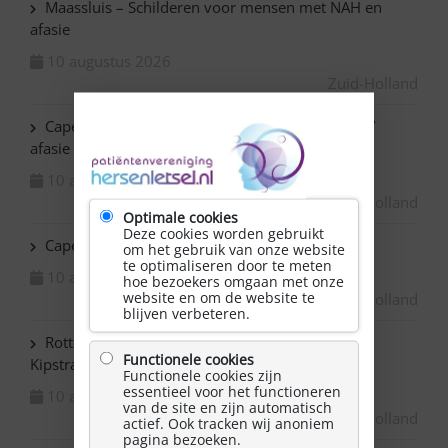
Maassluis – Schilderen voor mensen met NAH en
afasie
10 augustus 2026
Zuid-Holland
Capelle ad IJssel Baronie – Schilderen met NAH /
afasie
10 augustus 2026
Zuid-Holland
Optimale cookies
Deze cookies worden gebruikt
Capelle ad IJssel Beemsterhoek – Klaverjassen
om het gebruik van onze website
te optimaliseren door te meten
10 augustus 2026
hoe bezoekers omgaan met onze
website en om de website te
Zuid-Holland
blijven verbeteren.
Rotterdam Centrum – NAH bijeenkomst in de
Functionele cookies
Kipstraat
Functionele cookies zijn
essentieel voor het functioneren
10 augustus 2026
van de site en zijn automatisch
Zuid-Holland
actief. Ook tracken wij anoniem
pagina bezoeken.