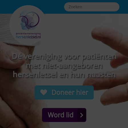
Dé vereniging voor patiënten
met niet-aangeboren
hersenletsel en hun naasten
Doneer hier
Word lid