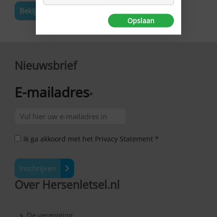
Bekijk de volledige agenda
Opslaan
Nieuwsbrief
E-mailadres
*
Ik ga akkoord met het Privacy Statement *
Inschrijven
Over Hersenletsel.nl
De vereniging