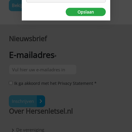
Bekijk de volledige agenda
Opslaan
Nieuwsbrief
E-mailadres
*
Ik ga akkoord met het Privacy Statement *
Inschrijven
Over Hersenletsel.nl
De vereniging