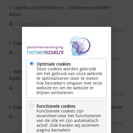
Capelle ad IJssel Baronie – Schilderen met NAH /
afasie
10 augustus 2026
Zuid-Holland
Capelle ad IJssel Beemsterhoek – Klaverjassen
10 augustus 2026
Zuid-Holland
Optimale cookies
Deze cookies worden gebruikt
Rotterdam Centrum – NAH bijeenkomst in de
om het gebruik van onze website
Kipstraat
te optimaliseren door te meten
hoe bezoekers omgaan met onze
10 augustus 2026
website en om de website te
blijven verbeteren.
Zuid-Holland
Functionele cookies
Capelle ad IJssel Bazuin – Schilderen met NAH / afasie
Functionele cookies zijn
essentieel voor het functioneren
11 augustus 2026
van de site en zijn automatisch
Zuid-Holland
actief. Ook tracken wij anoniem
pagina bezoeken.