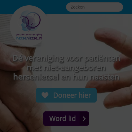
Dé vereniging voor patiënten
met niet-aangeboren
hersenletsel en hun naasten
Doneer hier
Word lid