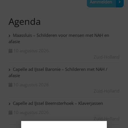
Aanmelden
Agenda
Maassluis – Schilderen voor mensen met NAH en
afasie
10 augustus 2026
Zuid-Holland
Capelle ad IJssel Baronie – Schilderen met NAH /
afasie
10 augustus 2026
Zuid-Holland
Capelle ad IJssel Beemsterhoek – Klaverjassen
10 augustus 2026
Zuid-Holland