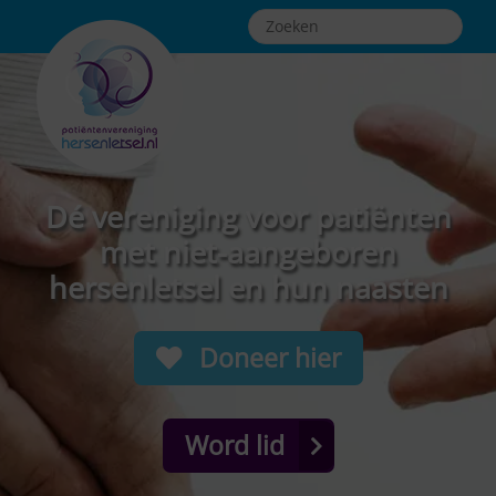
Dé vereniging voor patiënten
met niet-aangeboren
hersenletsel en hun naasten
Doneer hier
Word lid