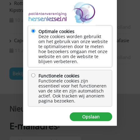
Rotterdam Centrum – NAH bijeenkomst in de
Kipstraat
10 augustus 2026
Zuid-Holland
Optimale cookies
Deze cookies worden gebruikt
Capelle ad IJssel Bazuin – Schilderen met NAH / afasie
om het gebruik van onze website
te optimaliseren door te meten
11 augustus 2026
hoe bezoekers omgaan met onze
website en om de website te
Zuid-Holland
blijven verbeteren.
Bekijk de volledige agenda
Functionele cookies
Functionele cookies zijn
essentieel voor het functioneren
van de site en zijn automatisch
actief. Ook tracken wij anoniem
pagina bezoeken.
Nieuwsbrief
Opslaan
E-mailadres
*