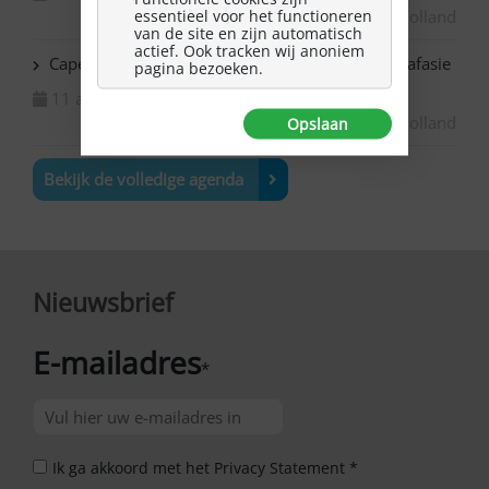
Zuid-Holland
essentieel voor het functioneren
van de site en zijn automatisch
actief. Ook tracken wij anoniem
Capelle ad IJssel Bazuin – Schilderen met NAH / afasie
pagina bezoeken.
11 augustus 2026
Zuid-Holland
Opslaan
Bekijk de volledige agenda
Nieuwsbrief
E-mailadres
*
Ik ga akkoord met het Privacy Statement *