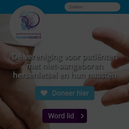
Dé vereniging voor patiënten
met niet-aangeboren
hersenletsel en hun naasten
Doneer hier
Word lid