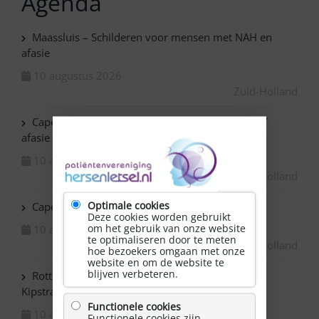
Agenda
Maassluis – Schilderen voor mensen met NAH en
afasie
10 augustus 2026
Zuid-Holland
Capelle ad IJssel Baronie – Schilderen met NAH /
afasie
10 augustus 2026
Zuid-Holland
Optimale cookies
Capelle ad IJssel Beemsterhoek – Klaverjassen
Deze cookies worden gebruikt
om het gebruik van onze website
10 augustus 2026
te optimaliseren door te meten
Zuid-Holland
hoe bezoekers omgaan met onze
website en om de website te
blijven verbeteren.
Rotterdam Centrum – NAH bijeenkomst in de
Kipstraat
Functionele cookies
10 augustus 2026
Functionele cookies zijn