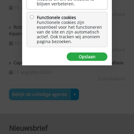
blijven verbeteren.
10 augustus 2026
Zuid-Holland
Functionele cookies
Functionele cookies zijn
Rotterdam Centrum – NAH bijeenkomst in de
essentieel voor het functioneren
van de site en zijn automatisch
Kipstraat
actief. Ook tracken wij anoniem
pagina bezoeken.
10 augustus 2026
Zuid-Holland
Opslaan
Capelle ad IJssel Bazuin – Schilderen met NAH / afasie
11 augustus 2026
Zuid-Holland
Bekijk de volledige agenda
Nieuwsbrief