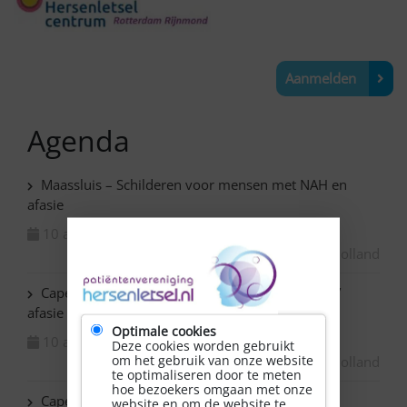
Aanmelden
Agenda
Maassluis – Schilderen voor mensen met NAH en
afasie
10 augustus 2026
Zuid-Holland
Capelle ad IJssel Baronie – Schilderen met NAH /
afasie
Optimale cookies
10 augustus 2026
Deze cookies worden gebruikt
om het gebruik van onze website
Zuid-Holland
te optimaliseren door te meten
hoe bezoekers omgaan met onze
Capelle ad IJssel Beemsterhoek – Klaverjassen
website en om de website te