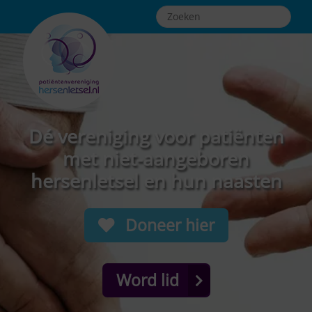
Dé vereniging voor patiënten
met niet-aangeboren
hersenletsel en hun naasten
Doneer hier
Word lid