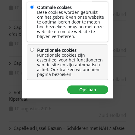
Optimale cookies
10 augustus 2026
Deze cookies worden gebruikt
Zuid-Holland
om het gebruik van onze website
te optimaliseren door te meten
hoe bezoekers omgaan met onze
Capelle ad IJssel Baronie – Schilderen met NAH /
website en om de website te
afasie
blijven verbeteren.
10 augustus 2026
Zuid-Holland
Functionele cookies
Functionele cookies zijn
essentieel voor het functioneren
Capelle ad IJssel Beemsterhoek – Klaverjassen
van de site en zijn automatisch
actief. Ook tracken wij anoniem
10 augustus 2026
pagina bezoeken.
Zuid-Holland
Opslaan
Rotterdam Centrum – NAH bijeenkomst in de
Kipstraat
10 augustus 2026
Zuid-Holland
Capelle ad IJssel Bazuin – Schilderen met NAH / afasie