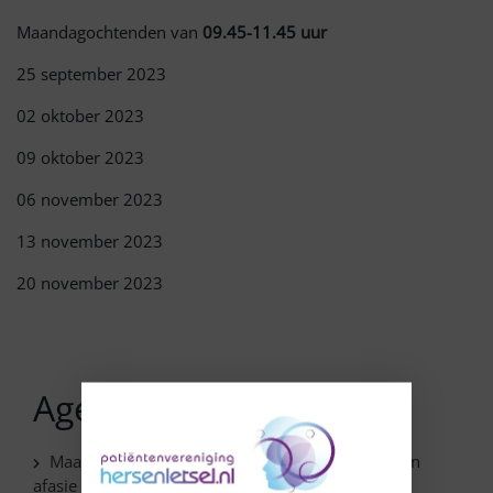
Maandagochtenden van
09.45-11.45 uur
25 september 2023
02 oktober 2023
09 oktober 2023
06 november 2023
13 november 2023
20 november 2023
Agenda
Maassluis – Schilderen voor mensen met NAH en
afasie