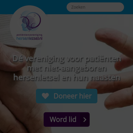
Dé vereniging voor patiënten
met niet-aangeboren
hersenletsel en hun naasten
Doneer hier
Word lid