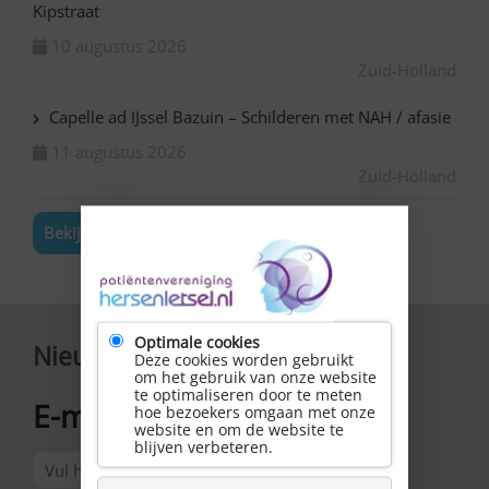
Kipstraat
10 augustus 2026
Zuid-Holland
Capelle ad IJssel Bazuin – Schilderen met NAH / afasie
11 augustus 2026
Zuid-Holland
Bekijk de volledige agenda
Optimale cookies
Nieuwsbrief
Deze cookies worden gebruikt
om het gebruik van onze website
te optimaliseren door te meten
E-mailadres
hoe bezoekers omgaan met onze
*
website en om de website te
blijven verbeteren.