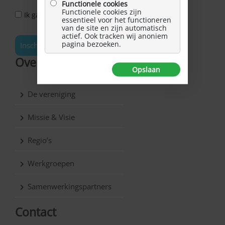
Functionele cookies
Functionele cookies zijn
Ik ga akkoord met het Privacy Statement *
essentieel voor het functioneren
van de site en zijn automatisch
actief. Ook tracken wij anoniem
pagina bezoeken.
Inschrijven
Over Hersenletsel.nl
Opslaan
De vereniging
Missie & Visie
Regio’s
Werkgroepen
Samenwerkingspartners
Contact