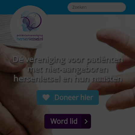
Dé vereniging voor patiënten
met niet-aangeboren
hersenletsel en hun naasten
Doneer hier
Word lid