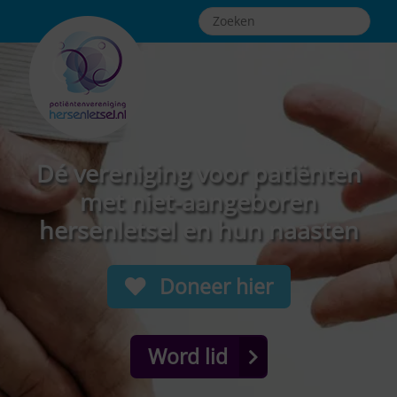
Dé vereniging voor patiënten
met niet-aangeboren
hersenletsel en hun naasten
Doneer hier
Word lid