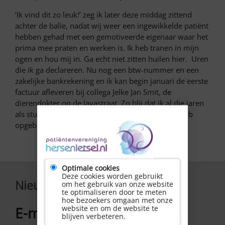
‘Ik vind dit zo leuk!’ zeg ik later deze middag zittend
achter de balie, nadat wij weer een ingewikkelde patiënt
hebben gehad met een gemotiveerde eigenaar waar het
prima mee praten en werken is. Ik heb tranen in mijn
ogen en hou mij in. Ga echt niet zitten huilen hier. Uren
die ik ga declareren. Nu nog een btw-nummer en een
zakelijke bankrekening en ik kan begin januari de eerste
factuur afleveren bij collega Jelke Jan Smit, de
dierendokter op de Javastraat. Zo blij dat ik al die jaren
als student en dierenarts een geweldig netwerk heb
opgebouwd.
Optimale cookies
Deze cookies worden gebruikt
Nieuwsbrief
om het gebruik van onze website
te optimaliseren door te meten
hoe bezoekers omgaan met onze
E-mailadres
website en om de website te
*
blijven verbeteren.