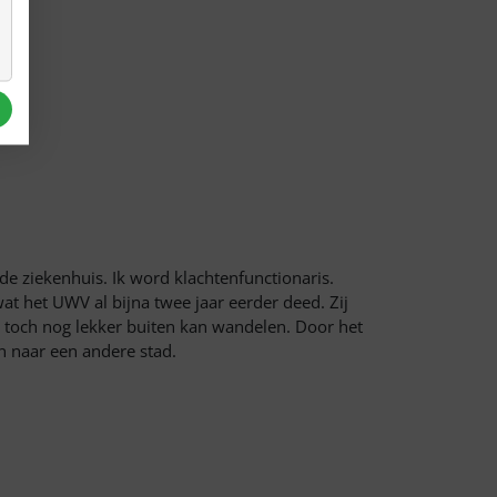
de ziekenhuis. Ik word klachtenfunctionaris.
at het UWV al bijna twee jaar eerder deed. Zij
k toch nog lekker buiten kan wandelen. Door het
 naar een andere stad.