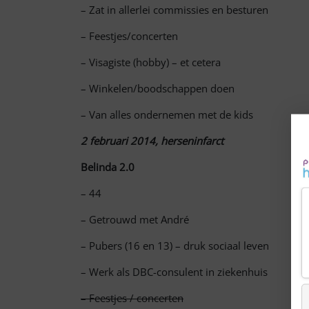
– Zat in allerlei commissies en besturen
– Feestjes/concerten
– Visagiste (hobby)
– et cetera
– Winkelen/boodschappen doen
– Van alles ondernemen met de kids
2 februari 2014, herseninfarct
Belinda 
– 44
– Getrouwd met André
– Pubers (16 en 13)
–
druk sociaal leven
– Werk als DBC-consulent in ziekenhuis
– F
eestjes / concerten