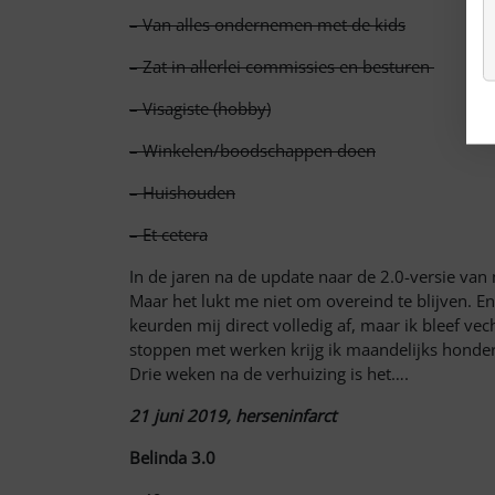
– V
an alles ondernemen met de kids
–
Zat in allerlei commissies en besturen
–
Visagiste (hobby)
–
Winkelen/boodschappen doen
– H
uishouden
– Et cetera
In de jaren na de update naar de 2.0-versie van 
Maar het lukt me niet om overeind te blijven. En
keurden mij direct volledig af, maar ik bleef 
stoppen met werken krijg ik maandelijks honde
Drie weken na de verhuizing is het….
21 juni 2019, herseninfarct
Belinda 3.0