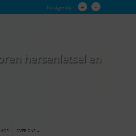
+
-
Tekstgrootte:
oren hersenletsel en
SHOP
OVER ONS