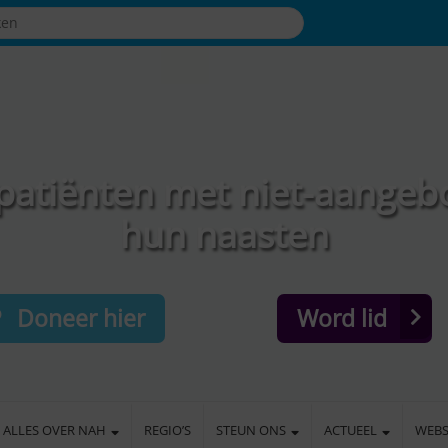
patiënten met niet-aangeb
hun naasten
Doneer hier
Word lid
ALLES OVER NAH
REGIO’S
STEUN ONS
ACTUEEL
WEB