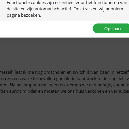
Functionele cookies zijn essentieel voor het functioneren van
de site en zijn automatisch actief. Ook tracken wij anoniem
pagina bezoeken.
Opslaan
mezelf, laat ik me nog omscholen en switch ik van baan in hetzelf
 na zeven zware terugvallen gooi ik de handdoek in de ring. Iets w
vechten. Na het stoppen met werken, nemen we een hondje, zodat i
rden euro’s minder en moeten we ons huis verkopen en verhuizen