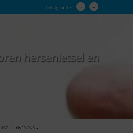
+
-
Tekstgrootte:
oren hersenletsel en
SHOP
OVER ONS