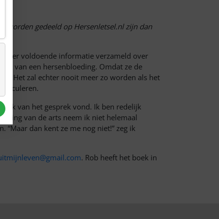
ie worden gedeeld op Hersenletsel.nl zijn dan
n, is er voldoende informatie verzameld over
pecten van een hersenbloeding. Omdat ze de
ten. Het zal echter nooit meer zo worden als het
ncalculeren.
t ik van het gesprek vond. Ik ben redelijk
merking van de arts neem ik niet helemaal
n. “Maar dan kent ze me nog niet!” zeg ik
uitmijnleven@gmail.com
. Rob heeft het boek in