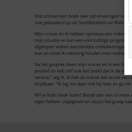
Rob schreef een boek over zijn ervaringen rondo
ook gebaseerd op de hoofdstukken uit Robs boek.
Mijn vrouw en ik hebben opnieuw een individueel
mijn situatie en kan een voorzichtige prognose
afgelopen weken aanzienlijke ontwikkelingen heef
was en moet ik rekening houden met restklachte
Na het gesprek doen mijn vrouw en ik een bakkie
positief en heb zelf ook het beeld dat ik de af
serieus,” zeg ik. Ik heb de indruk dat ze me ee
strijdbaar. “Ik leg me daar niet bij neer en ga ne
Wil je Robs boek lezen? Bestel dan een of meer
eigen beheer uitgegeven en stuurt het graag naa