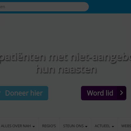
patiënten met niet-aangeb
hun naasten
Doneer hier
Word lid
ALLES OVER NAH
REGIO’S
STEUN ONS
ACTUEEL
WEB