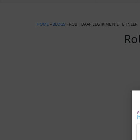
HOME
»
BLOGS
» ROB | DAAR LEG IK ME NIET BIJ NEER
Rob