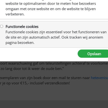
website te optimaliseren door te meten hoe bezoekers
omgaan met onze website en om de website te blijven
m zijn hersenbloeding: Het even is uit mijn leven. De blogposts d
verbeteren.
 Deze blogpost staat in het teken van zijn strijdkracht.
Functionele cookies
 gesprek met de revalidatiearts. Nu er enkele weken voorbij zij
Functionele cookies zijn essentieel voor het functioneren van
 geschetst worden. De arts gaat eerst nader in op de medisch as
de site en zijn automatisch actief. Ook tracken wij anoniem
t gezien, is een redelijk herstel op lange termijn wel te verwach
pagina bezoeken.
n. Dat betekent dat ik beperkingen aan mijn arm en been moet i
 in de koffiekamer. We kijken elkaar aan en mijn vrouw vraagt wa
Opslaan
gelopen weken veel vooruitgang heb geboekt. “Alleen de laatste op
n soort waarschuwing gaf om teleurstellingen achteraf te voorkome
t zo lang door tot ik weer de oude ben.”
 exemplaren van zijn boek door een mail te sturen naar
hetevenis
r je op voor €15,- inclusief verzendkosten!