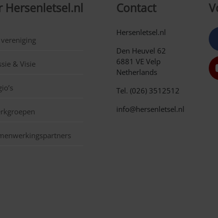
 Hersenletsel.nl
Contact
V
Hersenletsel.nl
 vereniging
Den Heuvel 62
6881 VE Velp
sie & Visie
Netherlands
io’s
Tel. (026) 3512512
info@hersenletsel.nl
rkgroepen
menwerkingspartners