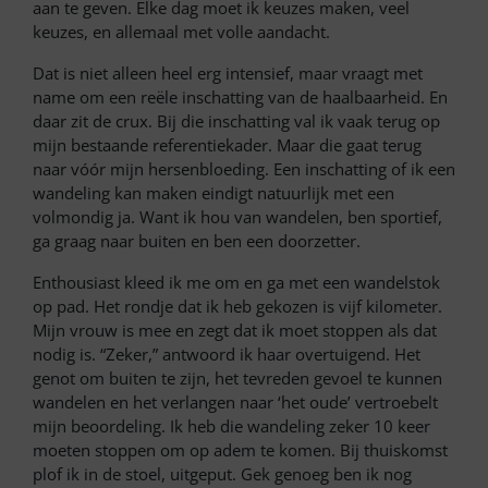
aan te geven. Elke dag moet ik keuzes maken, veel
keuzes, en allemaal met volle aandacht.
Dat is niet alleen heel erg intensief, maar vraagt met
name om een reële inschatting van de haalbaarheid. En
daar zit de crux. Bij die inschatting val ik vaak terug op
mijn bestaande referentiekader. Maar die gaat terug
naar vóór mijn hersenbloeding. Een inschatting of ik een
wandeling kan maken eindigt natuurlijk met een
volmondig ja. Want ik hou van wandelen, ben sportief,
ga graag naar buiten en ben een doorzetter.
Enthousiast kleed ik me om en ga met een wandelstok
op pad. Het rondje dat ik heb gekozen is vijf kilometer.
Mijn vrouw is mee en zegt dat ik moet stoppen als dat
nodig is. “Zeker,” antwoord ik haar overtuigend. Het
genot om buiten te zijn, het tevreden gevoel te kunnen
wandelen en het verlangen naar ‘het oude’ vertroebelt
mijn beoordeling. Ik heb die wandeling zeker 10 keer
moeten stoppen om op adem te komen. Bij thuiskomst
plof ik in de stoel, uitgeput. Gek genoeg ben ik nog