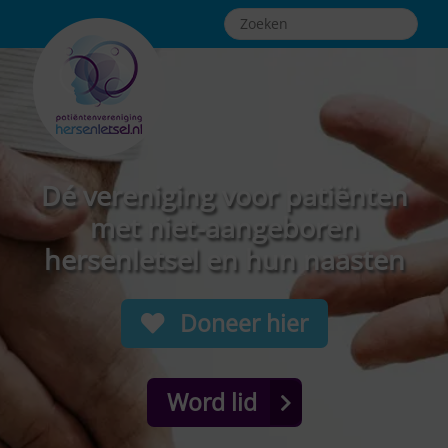
Dé vereniging voor patiënten
met niet-aangeboren
hersenletsel en hun naasten
Doneer hier
Word lid