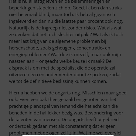
Het is nu al lastig leven en de belemmeringen en
beperkingen stapelen zich op. Goed, ik ben dan straks
niet helemaal blind, maar toch. Ik heb al gigantisch
ingeleverd en dan nu die laatste paar procent ook nog.
Natuurlijk is de ingreep niet zonder risico. Wat als wat
ze denken dat het toch slechter uitpakt? Wat als ik toch
meer last krijg van de algemene problemen bij
hersenschade, zoals geheugen-, concentratie- en
energieproblemen? Wat doe ik mezelf, maar ook mijn
naasten aan – ongeacht welke keuze ik maak? De
afspraak is om met de specialist die de operatie zal
uitvoeren een en ander verder door te spreken, zodat
we tot de definitieve beslissing kunnen komen.
Hierna hebben we de oogarts nog. Misschien maar goed
ook. Even een bak thee gehaald en genoten van het
prachtige pianospel van iemand die het echt kan die
beneden in de hal lekker bezig was. Bewondering voor
de talenten van mensen. De oogarts heeft uitgebreid
onderzoek gedaan met als constatering dat er geen
problemen met de ogen zelf zijn. Wat me wel overviel