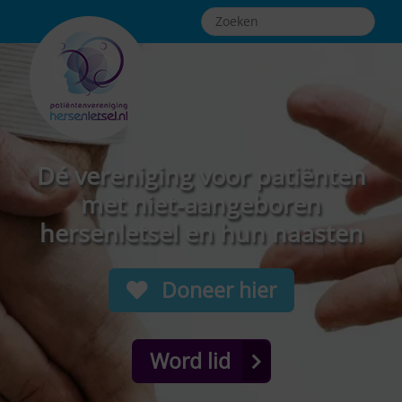
Dé vereniging voor patiënten
met niet-aangeboren
hersenletsel en hun naasten
Doneer hier
Word lid