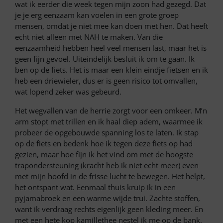
wat ik eerder die week tegen mijn zoon had gezegd. Dat
je je erg eenzaam kan voelen in een grote groep
mensen, omdat je niet mee kan doen met hen. Dat heeft
echt niet alleen met NAH te maken. Van die
eenzaamheid hebben heel veel mensen last, maar het is
geen fijn gevoel. Uiteindelijk besluit ik om te gaan. Ik
ben op de fiets. Het is maar een klein eindje fietsen en ik
heb een driewieler, dus er is geen risico tot omvallen,
wat lopend zeker was gebeurd.
Het wegvallen van de herrie zorgt voor een omkeer. M’n
arm stopt met trillen en ik haal diep adem, waarmee ik
probeer de opgebouwde spanning los te laten. Ik stap
op de fiets en bedenk hoe ik tegen deze fiets op had
gezien, maar hoe fijn ik het vind om met de hoogste
trapondersteuning (kracht heb ik niet echt meer) even
met mijn hoofd in de frisse lucht te bewegen. Het helpt,
het ontspant wat. Eenmaal thuis kruip ik in een
pyjamabroek en een warme wijde trui. Zachte stoffen,
want ik verdraag rechts eigenlijk geen kleding meer. En
met een hete kop kamillethee nestel ik me op de bank.