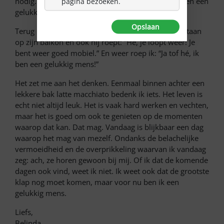
nodig. Ik ben nog niet helemaal pijnvrij, maar ik ben een
pagina bezoeken.
gelukkig mens!
Opslaan
Terug naar ons appartement zie ik een buurman staan
op zijn balkon en ook hij roept: “Hé, je loopt weer! Je
bent weer goed mobiel.” En weer roep ik: “Ja tof hé, ik
ben een gelukkig mens!”
Het zet me aan het denken. Eenmaal binnen achter een
lekkere bak latte macchiato bedenk ik iets. Het leven is
echt niet altijd leuk. Het is vaak hard werken en vechten,
maar het is goed om ook te genieten op de momenten
waarop dat kan. Dat mag. Vandaag is blijkbaar een dag
waarop het mag van mezelf. Ondanks de belachelijke
vermoeidheid en de overprikkeling waarvan ik vandaag
zeg: ach, ze horen gewoon bij mij. Of ik dat de komende
dagen ook vind, weet ik niet. Ik weet ook dat de grootste
klap nog moet komen, maar voor nu ben ik een
gelukkig mens.
Liefs,
Belinda