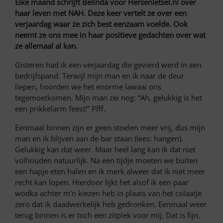
Elke maand schrijft Belinda voor Hersenletsel.nl over
haar leven met NAH. Deze keer vertelt ze over een
verjaardag waar ze zich best eenzaam voelde. Ook
neemt ze ons mee in haar positieve gedachten over wat
ze allemaal al kan.
Gisteren had ik een verjaardag die gevierd werd in een
bedrijfspand. Terwijl mijn man en ik naar de deur
liepen, hoorden we het enorme lawaai ons
tegemoetkomen. Mijn man zei nog: “Ah, gelukkig is het
een prikkelarm feest!” Pfff.
Eenmaal binnen zijn er geen stoelen meer vrij, dus mijn
man en ik blijven aan de bar staan (lees: hangen).
Gelukkig kan dat weer. Maar heel lang kan ik dat niet
volhouden natuurlijk. Na een tijdje moeten we buiten
een hapje eten halen en ik merk alweer dat ik niet meer
recht kan lopen. Hierdoor lijkt het alsof ik een paar
wodka achter m’n kiezen heb in plaats van het colaatje
zero dat ik daadwerkelijk heb gedronken. Eenmaal weer
terug binnen is er toch een zitplek voor mij. Dat is fijn,