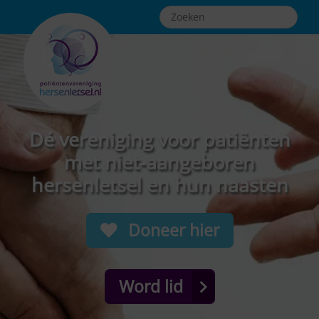
Dé vereniging voor patiënten
met niet-aangeboren
hersenletsel en hun naasten
Doneer hier
Word lid