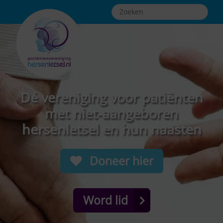
Dé vereniging voor patiënten
met niet-aangeboren
hersenletsel en hun naasten
Doneer hier
Word lid