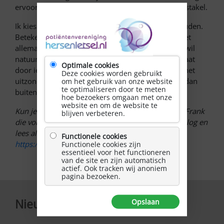
ervoor. Ik zie het maar als een klein en tijdelijk obstakel.
Ik kies ervoor om in deze fase weer afstand te houden.
Betekent niet dat ik niet buiten kom, maar ik ga het
allemaal – de drukte et cetera – niet opzoeken. Ik wil
natuurlijk voorkomen dat het allemaal niet doorgaat
Optimale cookies
door iets stoms als een verkoudheid. En gelet op het
Deze cookies worden gebruikt
uitzonderlijke weer is het geen straf om zo nu en dan
om het gebruik van onze website
te optimaliseren door te meten
buiten te zijn.
hoe bezoekers omgaan met onze
website en om de website te
Kun je niet wachten op de volgende blogpost van Frank
blijven verbeteren.
die vol nieuwe informatie staat? Bezoek dan zijn blog en
lees alvast zijn andere verhalen:
Functionele cookies
https://hemianopsie.wordpress.com/
.
Functionele cookies zijn
essentieel voor het functioneren
van de site en zijn automatisch
actief. Ook tracken wij anoniem
pagina bezoeken.
Nieuwsbrief
Opslaan