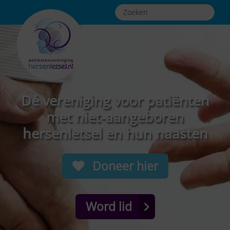
Dé vereniging voor patiënten
met niet-aangeboren
hersenletsel en hun naasten
Doneer hier
Word lid