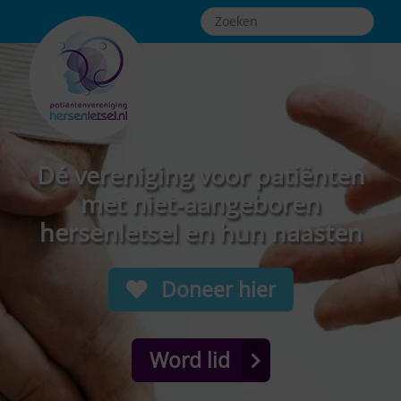
Dé vereniging voor patiënten
met niet-aangeboren
hersenletsel en hun naasten
Doneer hier
Word lid