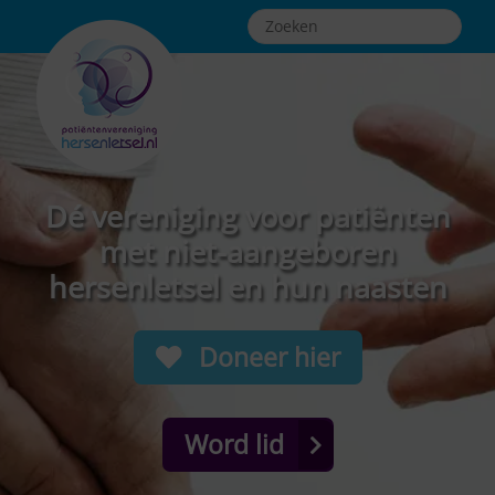
Dé vereniging voor patiënten
met niet-aangeboren
hersenletsel en hun naasten
Doneer hier
Word lid