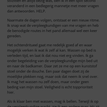
stilzitten en altijd bezig was, ben ik in een split second
veranderd in een bedlegerig mannetje met meer vragen
dan antwoorden. HELP.
Naarmate de dagen volgen, ontstaat er een nieuw ritme.
Ik snap wat de verpleegkundigen van me vragen en heb
de benodigde routes in het pand allemaal wel een keer
gereden.
Het ochtendritueel gaat me redelijk goed af en waar
mogelijk verken ik wat ik zelf al kan. Wassen op bed is
verleden tijd, en laat ik dat nou niet erg vinden. Ik ga
onder begeleiding van de verpleegkundige mijn bed uit
en naar de badkamer. Daar zet ze me op een kunststof
stoel onder de douche. Een paar dagen doet zij de
moeilijke plekken nog, maar ook dat neem ik snel over.
Ik mag het wassen nu zelf doen, maar onder geen
beding van mijn stoel. Veiligheid is echt topprioriteit
hier.
Als ik klaar ben met wassen, mag ik bellen. Terwijl ik op
de verpleegkundige wacht, zie ik een andere man. Hij zit