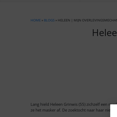
HOME
»
BLOGS
» HELEEN | MIJN OVERLEVINGSMECHA
Helee
Lang hield Heleen Grinwis (55) zichzelf een mask
ze het masker af. De zoektocht naar haar nieuw