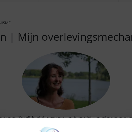
NISME
n | Mijn overlevingsmech
er voor. Ze wilde niet toegeven aan haar niet-aangeboren hersenle
e zelf deelt Heleen in haar blogposts. Deze blogpost gaat over h