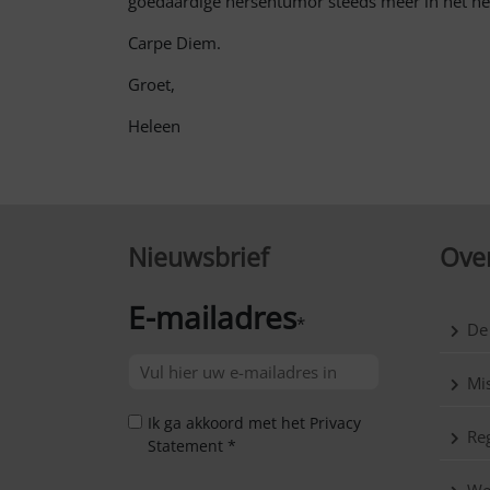
goedaardige hersentumor steeds meer in het hed
Carpe Diem.
Groet,
Heleen
Nieuwsbrief
Over
E-mailadres
*
De
Mis
Ik ga akkoord met het Privacy
Reg
Statement *