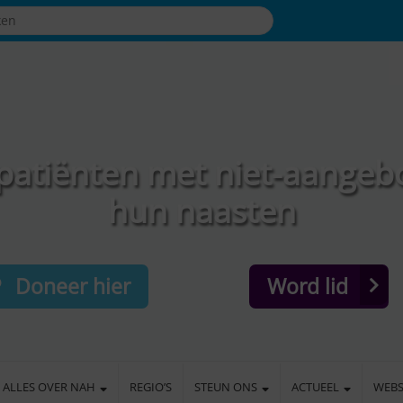
patiënten met niet-aangeb
hun naasten
Doneer hier
Word lid
ALLES OVER NAH
REGIO’S
STEUN ONS
ACTUEEL
WEB