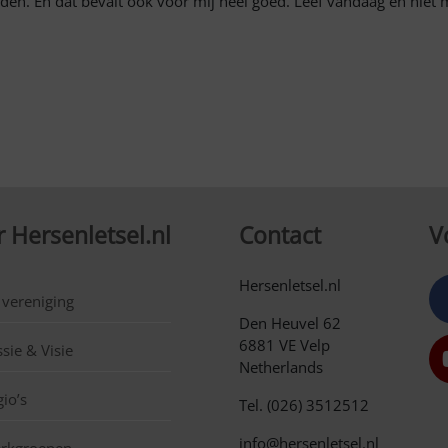
en. En dat bevalt ook voor mij heel goed. Leef vandaag en niet 
 Hersenletsel.nl
Contact
V
Hersenletsel.nl
 vereniging
Den Heuvel 62
6881 VE Velp
sie & Visie
Netherlands
io’s
Tel. (026) 3512512
info@hersenletsel.nl