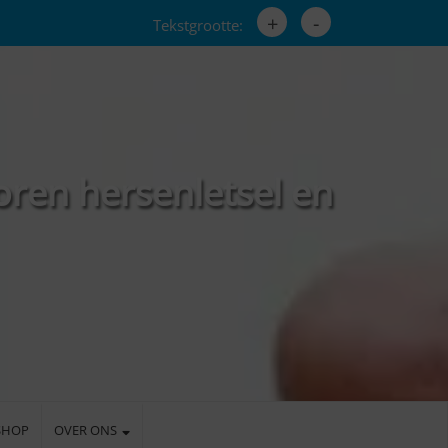
+
-
Tekstgrootte:
oren hersenletsel en
SHOP
OVER ONS