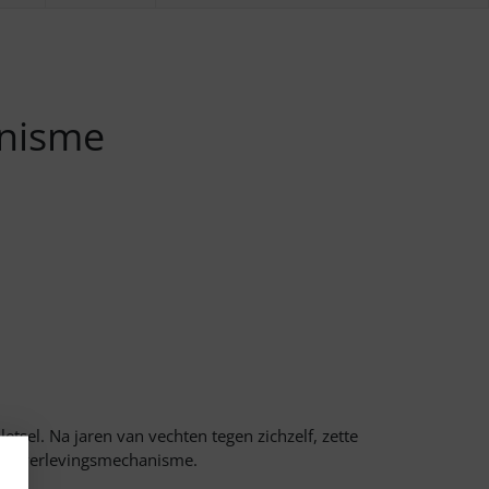
anisme
tsel. Na jaren van vechten tegen zichzelf, zette
aar overlevingsmechanisme.