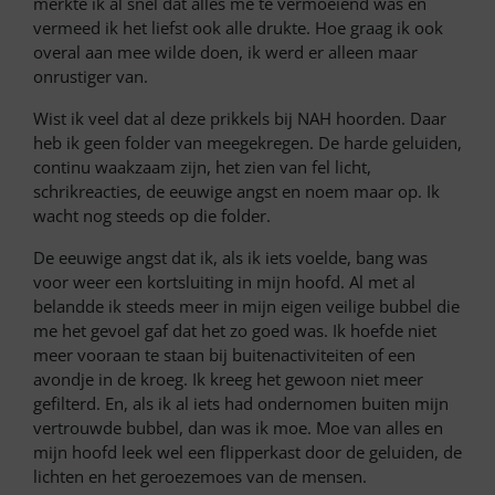
merkte ik al snel dat alles me te vermoeiend was en
vermeed ik het liefst ook alle drukte. Hoe graag ik ook
overal aan mee wilde doen, ik werd er alleen maar
onrustiger van.
Wist ik veel dat al deze prikkels bij NAH hoorden. Daar
heb ik geen folder van meegekregen. De harde geluiden,
continu waakzaam zijn, het zien van fel licht,
schrikreacties, de eeuwige angst en noem maar op. Ik
wacht nog steeds op die folder.
De eeuwige angst dat ik, als ik iets voelde, bang was
voor weer een kortsluiting in mijn hoofd. Al met al
belandde ik steeds meer in mijn eigen veilige bubbel die
me het gevoel gaf dat het zo goed was. Ik hoefde niet
meer vooraan te staan bij buitenactiviteiten of een
avondje in de kroeg. Ik kreeg het gewoon niet meer
gefilterd. En, als ik al iets had ondernomen buiten mijn
vertrouwde bubbel, dan was ik moe. Moe van alles en
mijn hoofd leek wel een flipperkast door de geluiden, de
lichten en het geroezemoes van de mensen.