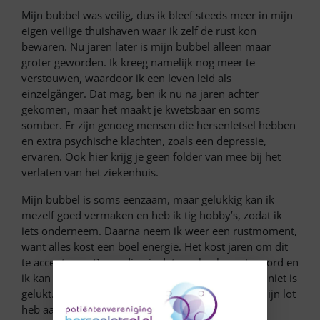
Mijn bubbel was veilig, dus ik bleef steeds meer in mijn
eigen veilige thuishaven waar ik zelf de rust kon
bewaren. Nu jaren later is mijn bubbel alleen maar
groter geworden. Ik kreeg namelijk nog meer te
verstouwen, waardoor ik een leven leid als
einzelgänger. Dat mag, ben ik nu na jaren achter
gekomen, maar het maakt je kwetsbaar en soms
somber. Er zijn genoeg mensen die hersenletsel hebben
en extra psychische klachten, zoals een depressie,
ervaren. Ook hier krijg je geen folder van mee bij het
verlaten van het ziekenhuis.
Mijn bubbel is soms eenzaam, maar gelukkig kan ik
mezelf goed vermaken en heb ik tig hobby’s, zodat ik
iets onderneem. Daarna neem ik weer een rustmoment,
want alles kost een boel energie. Het kost jaren om dit
te accepteren. Bovendien is dat een heel groot woord en
ik kan zeggen dat het me tot op heden nog steeds niet is
gelukt. Ik ben wel zover dat ik kan zeggen dat ik mijn lot
heb aanvaard.