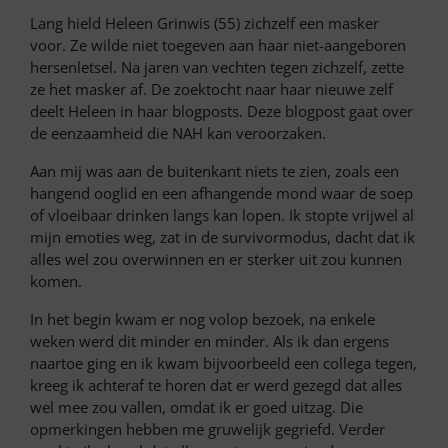
Lang hield Heleen Grinwis (55) zichzelf een masker
voor. Ze wilde niet toegeven aan haar niet-aangeboren
hersenletsel. Na jaren van vechten tegen zichzelf, zette
ze het masker af. De zoektocht naar haar nieuwe zelf
deelt Heleen in haar blogposts. Deze blogpost gaat over
de eenzaamheid die NAH kan veroorzaken.
Aan mij was aan de buitenkant niets te zien, zoals een
hangend ooglid en een afhangende mond waar de soep
of vloeibaar drinken langs kan lopen. Ik stopte vrijwel al
mijn emoties weg, zat in de survivormodus, dacht dat ik
alles wel zou overwinnen en er sterker uit zou kunnen
komen.
In het begin kwam er nog volop bezoek, na enkele
weken werd dit minder en minder. Als ik dan ergens
naartoe ging en ik kwam bijvoorbeeld een collega tegen,
kreeg ik achteraf te horen dat er werd gezegd dat alles
wel mee zou vallen, omdat ik er goed uitzag. Die
opmerkingen hebben me gruwelijk gegriefd. Verder