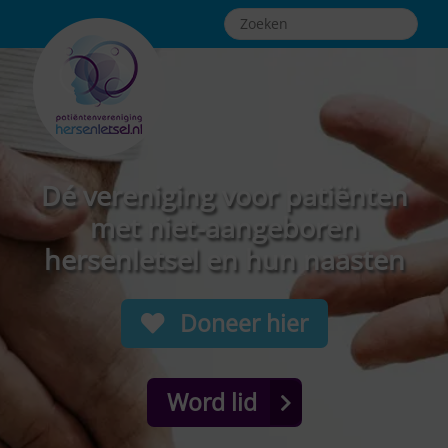
Dé vereniging voor patiënten
met niet-aangeboren
hersenletsel en hun naasten
Doneer hier
Word lid