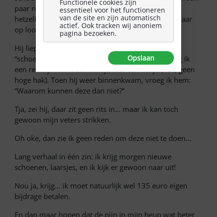
Functionele cookies zijn
paar nodig had, dus ik kon kiezen uit… één paar,
essentieel voor het functioneren
van de site en zijn automatisch
hetzelfde model waar ik al de afgelopen vijf à zes jaar
actief. Ook tracken wij anoniem
op loop dus.
pagina bezoeken.
Hij liep even de kamer uit en ik pakte het
Opslaan
“schoenenboek” en bladerde het door, en daar zag ik
een redelijk leuk veterlaarsje met een hakje (nee, geen
hoge hak). Toen hij weer binnenkwam, vroeg ik hem:
“Waarom kunnen deze dan niet?”
Tja, zei hij, daar zit geen rits in… maar ik kan toch
gewoon mijn veters strikken.
Oh oke, dan zie ik geen reden om deze niet te doen…
Lang verhaal in één zin: ik krijg morgen nieuwe
schoenen, laarsjes, en ik kijk er gewoon naar uit!
Nou ja, krijg… ik moet natuurlijk wel 135 euro eigen
bijdrage betalen.
En dan maar hopen dat de pijn in mijn heup wat beter