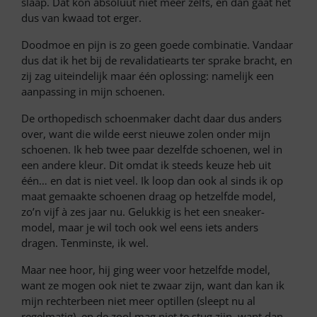
slaap. Dat kon absoluut niet meer zelfs, en dan gaat het
dus van kwaad tot erger.
Doodmoe en pijn is zo geen goede combinatie. Vandaar
dus dat ik het bij de revalidatiearts ter sprake bracht, en
zij zag uiteindelijk maar één oplossing: namelijk een
aanpassing in mijn schoenen.
De orthopedisch schoenmaker dacht daar dus anders
over, want die wilde eerst nieuwe zolen onder mijn
schoenen. Ik heb twee paar dezelfde schoenen, wel in
een andere kleur. Dit omdat ik steeds keuze heb uit
één… en dat is niet veel. Ik loop dan ook al sinds ik op
maat gemaakte schoenen draag op hetzelfde model,
zo’n vijf à zes jaar nu. Gelukkig is het een sneaker-
model, maar je wil toch ook wel eens iets anders
dragen. Tenminste, ik wel.
Maar nee hoor, hij ging weer voor hetzelfde model,
want ze mogen ook niet te zwaar zijn, want dan kan ik
mijn rechterbeen niet meer optillen (sleept nu al
regelmatig), en de zool mag niet te stug zijn, want dan