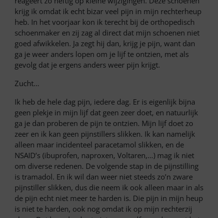
reageert zo heftig op kleine wijzigingen. Deze schoenen
krijg ik omdat ik echt bizar veel pijn in mijn rechterheup
heb. In het voorjaar kon ik terecht bij de orthopedisch
schoenmaker en zij zag al direct dat mijn schoenen niet
goed afwikkelen. Ja zegt hij dan, krijg je pijn, want dan
ga je weer anders lopen om je lijf te ontzien, met als
gevolg dat je ergens anders weer pijn krijgt.
Zucht…
Ik heb de hele dag pijn, iedere dag. Er is eigenlijk bijna
geen plekje in mijn lijf dat geen zeer doet, en natuurlijk
ga je dan proberen de pijn te ontzien. Mijn lijf doet zo
zeer en ik kan geen pijnstillers slikken. Ik kan namelijk
alleen maar incidenteel paracetamol slikken, en de
NSAID’s (ibuprofen, naproxen, Voltaren,…) mag ik niet
om diverse redenen. De volgende stap in de pijnstilling
is tramadol. En ik wil dan weer niet steeds zo’n zware
pijnstiller slikken, dus die neem ik ook alleen maar in als
de pijn echt niet meer te harden is. Die pijn in mijn heup
is niet te harden, ook nog omdat ik op mijn rechterzij