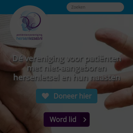
Dé vereniging voor patiënten
met niet-aangeboren
hersenletsel en hun naasten
Doneer hier
Word lid