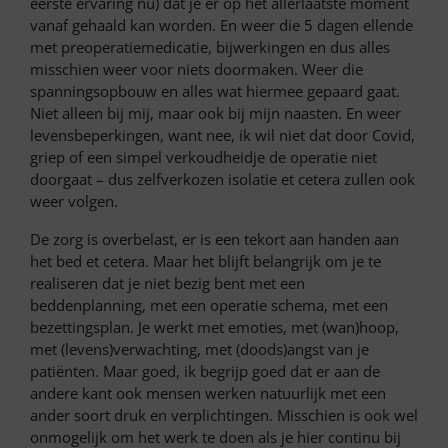
eerste ervaring nu) dat je er op het allerlaatste moment
vanaf gehaald kan worden. En weer die 5 dagen ellende
met preoperatiemedicatie, bijwerkingen en dus alles
misschien weer voor niets doormaken. Weer die
spanningsopbouw en alles wat hiermee gepaard gaat.
Niet alleen bij mij, maar ook bij mijn naasten. En weer
levensbeperkingen, want nee, ik wil niet dat door Covid,
griep of een simpel verkoudheidje de operatie niet
doorgaat – dus zelfverkozen isolatie et cetera zullen ook
weer volgen.
De zorg is overbelast, er is een tekort aan handen aan
het bed et cetera. Maar het blijft belangrijk om je te
realiseren dat je niet bezig bent met een
beddenplanning, met een operatie schema, met een
bezettingsplan. Je werkt met emoties, met (wan)hoop,
met (levens)verwachting, met (doods)angst van je
patiënten. Maar goed, ik begrijp goed dat er aan de
andere kant ook mensen werken natuurlijk met een
ander soort druk en verplichtingen. Misschien is ook wel
onmogelijk om het werk te doen als je hier continu bij