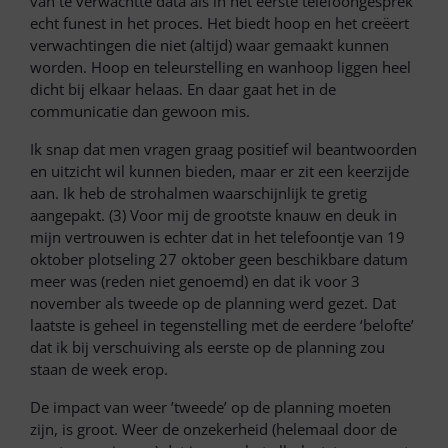
van te verwachtte data als in het eerste telefoongesprek
echt funest in het proces. Het biedt hoop en het creëert
verwachtingen die niet (altijd) waar gemaakt kunnen
worden. Hoop en teleurstelling en wanhoop liggen heel
dicht bij elkaar helaas. En daar gaat het in de
communicatie dan gewoon mis.
Ik snap dat men vragen graag positief wil beantwoorden
en uitzicht wil kunnen bieden, maar er zit een keerzijde
aan. Ik heb de strohalmen waarschijnlijk te gretig
aangepakt. (3) Voor mij de grootste knauw en deuk in
mijn vertrouwen is echter dat in het telefoontje van 19
oktober plotseling 27 oktober geen beschikbare datum
meer was (reden niet genoemd) en dat ik voor 3
november als tweede op de planning werd gezet. Dat
laatste is geheel in tegenstelling met de eerdere ‘belofte’
dat ik bij verschuiving als eerste op de planning zou
staan de week erop.
De impact van weer ’tweede’ op de planning moeten
zijn, is groot. Weer de onzekerheid (helemaal door de