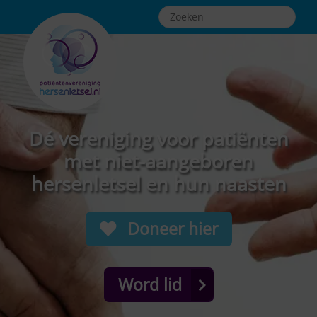
Dé vereniging voor patiënten
met niet-aangeboren
hersenletsel en hun naasten
Doneer hier
Word lid