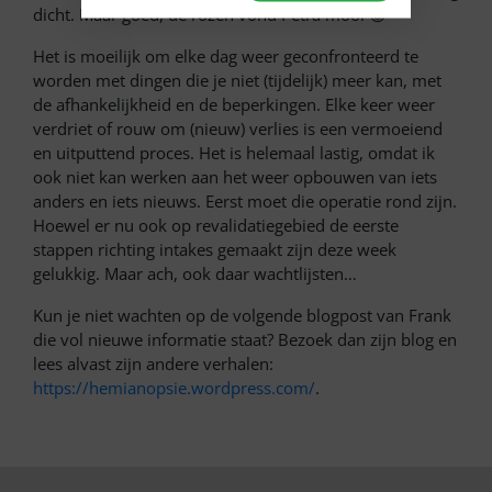
dicht. Maar goed, de rozen vond Petra mooi 😉
Het is moeilijk om elke dag weer geconfronteerd te
worden met dingen die je niet (tijdelijk) meer kan, met
de afhankelijkheid en de beperkingen. Elke keer weer
verdriet of rouw om (nieuw) verlies is een vermoeiend
en uitputtend proces. Het is helemaal lastig, omdat ik
ook niet kan werken aan het weer opbouwen van iets
anders en iets nieuws. Eerst moet die operatie rond zijn.
Hoewel er nu ook op revalidatiegebied de eerste
stappen richting intakes gemaakt zijn deze week
gelukkig. Maar ach, ook daar wachtlijsten…
Kun je niet wachten op de volgende blogpost van Frank
die vol nieuwe informatie staat? Bezoek dan zijn blog en
lees alvast zijn andere verhalen:
https://hemianopsie.wordpress.com/
.