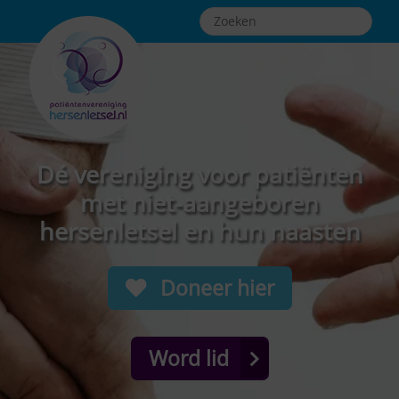
Dé vereniging voor patiënten
met niet-aangeboren
hersenletsel en hun naasten
Doneer hier
Word lid