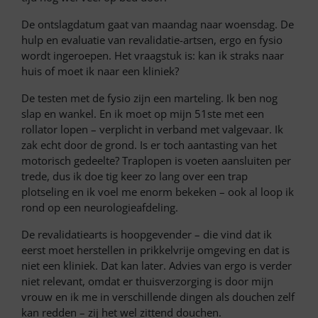
De ontslagdatum gaat van maandag naar woensdag. De
hulp en evaluatie van revalidatie-artsen, ergo en fysio
wordt ingeroepen. Het vraagstuk is: kan ik straks naar
huis of moet ik naar een kliniek?
De testen met de fysio zijn een marteling. Ik ben nog
slap en wankel. En ik moet op mijn 51ste met een
rollator lopen – verplicht in verband met valgevaar. Ik
zak echt door de grond. Is er toch aantasting van het
motorisch gedeelte? Traplopen is voeten aansluiten per
trede, dus ik doe tig keer zo lang over een trap
plotseling en ik voel me enorm bekeken – ook al loop ik
rond op een neurologieafdeling.
De revalidatiearts is hoopgevender – die vind dat ik
eerst moet herstellen in prikkelvrije omgeving en dat is
niet een kliniek. Dat kan later. Advies van ergo is verder
niet relevant, omdat er thuisverzorging is door mijn
vrouw en ik me in verschillende dingen als douchen zelf
kan redden – zij het wel zittend douchen.