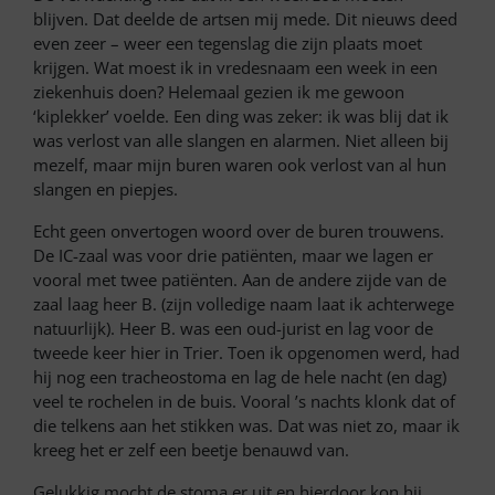
blijven. Dat deelde de artsen mij mede. Dit nieuws deed
even zeer – weer een tegenslag die zijn plaats moet
krijgen. Wat moest ik in vredesnaam een week in een
ziekenhuis doen? Helemaal gezien ik me gewoon
‘kiplekker’ voelde. Een ding was zeker: ik was blij dat ik
was verlost van alle slangen en alarmen. Niet alleen bij
mezelf, maar mijn buren waren ook verlost van al hun
slangen en piepjes.
Echt geen onvertogen woord over de buren trouwens.
De IC-zaal was voor drie patiënten, maar we lagen er
vooral met twee patiënten. Aan de andere zijde van de
zaal laag heer B. (zijn volledige naam laat ik achterwege
natuurlijk). Heer B. was een oud-jurist en lag voor de
tweede keer hier in Trier. Toen ik opgenomen werd, had
hij nog een tracheostoma en lag de hele nacht (en dag)
veel te rochelen in de buis. Vooral ’s nachts klonk dat of
die telkens aan het stikken was. Dat was niet zo, maar ik
kreeg het er zelf een beetje benauwd van.
Gelukkig mocht de stoma er uit en hierdoor kon hij