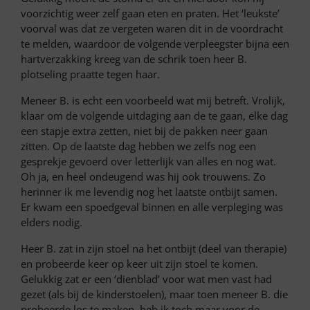
voorzichtig weer zelf gaan eten en praten. Het ‘leukste’
voorval was dat ze vergeten waren dit in de voordracht
te melden, waardoor de volgende verpleegster bijna een
hartverzakking kreeg van de schrik toen heer B.
plotseling praatte tegen haar.
Meneer B. is echt een voorbeeld wat mij betreft. Vrolijk,
klaar om de volgende uitdaging aan de te gaan, elke dag
een stapje extra zetten, niet bij de pakken neer gaan
zitten. Op de laatste dag hebben we zelfs nog een
gesprekje gevoerd over letterlijk van alles en nog wat.
Oh ja, en heel ondeugend was hij ook trouwens. Zo
herinner ik me levendig nog het laatste ontbijt samen.
Er kwam een spoedgeval binnen en alle verpleging was
elders nodig.
Heer B. zat in zijn stoel na het ontbijt (deel van therapie)
en probeerde keer op keer uit zijn stoel te komen.
Gelukkig zat er een ‘dienblad’ voor wat men vast had
gezet (als bij de kinderstoelen), maar toen meneer B. die
probeerde los te maken, heb ik toch maar voor de