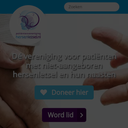
Dé vereniging voor patiënten
met niet-aangeboren
hersenletsel en hun naasten
Doneer hier
Word lid