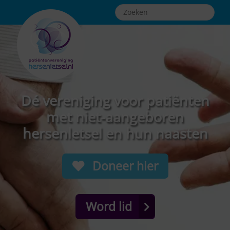
Dé vereniging voor patiënten
met niet-aangeboren
hersenletsel en hun naasten
Doneer hier
Word lid