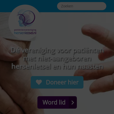
Dé vereniging voor patiënten
met niet-aangeboren
hersenletsel en hun naasten
Doneer hier
Word lid