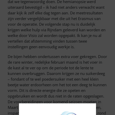
dat we tegenwoordig doen. De hemianopsie werd
uiteraard bevestigd – ik had niet anders verwacht want
daar kijk ik zelf elke dag tegen aan. De meetresultaten
zijn verder vergelijkbaar met die uit het Erasmus van
voor de operatie. De volgende stap nu is duidelijk
krijgen welke hulp via Rijndam geleverd kan worden en
welke door Visio zal worden opgepakt. Ik kan je nu al
vertellen dat afstemming vinden tussen twee
instellingen geen eenvoudig werkje is.
De bijen hebben ondertussen extra voer gekregen. Door
de rare winter, redelijke februari maand is het voer in
de kast al te ver op om de periode tot de lente te
kunnen overbruggen. Daarom krijgen ze nu suikerdeeg
– fondant of te wel poedersuiker met een heel klein
beetje water erdoorheen om het tot een deeg te kunnen
vorm. Dit is directe energie die ze opeten en
opgebruiken en wordt dus niet in de raten opgeslagen.
De voorbereidingen voor komend seizoen moeten in
Maart gaan gebeuren. Het maken van nieuwe ramen,
inspannen en insmelten van de kunstraat. Daarna, rond