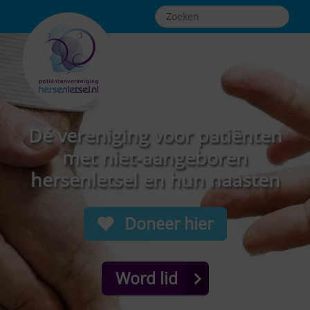
Dé vereniging voor patiënten
met niet-aangeboren
hersenletsel en hun naasten
Doneer hier
Word lid