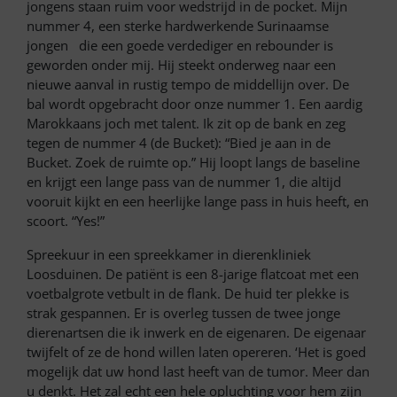
jongens staan ruim voor wedstrijd in de pocket. Mijn
nummer 4, een sterke hardwerkende Surinaamse
jongen die een goede verdediger en rebounder is
geworden onder mij. Hij steekt onderweg naar een
nieuwe aanval in rustig tempo de middellijn over. De
bal wordt opgebracht door onze nummer 1. Een aardig
Marokkaans joch met talent. Ik zit op de bank en zeg
tegen de nummer 4 (de Bucket): “Bied je aan in de
Bucket. Zoek de ruimte op.” Hij loopt langs de baseline
en krijgt een lange pass van de nummer 1, die altijd
vooruit kijkt en een heerlijke lange pass in huis heeft, en
scoort. “Yes!”
Spreekuur in een spreekkamer in dierenkliniek
Loosduinen. De patiënt is een 8-jarige flatcoat met een
voetbalgrote vetbult in de flank. De huid ter plekke is
strak gespannen. Er is overleg tussen de twee jonge
dierenartsen die ik inwerk en de eigenaren. De eigenaar
twijfelt of ze de hond willen laten opereren. ‘Het is goed
mogelijk dat uw hond last heeft van de tumor. Meer dan
u denkt. Het zal echt een hele opluchting voor hem zijn