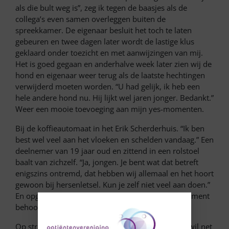
als die bult weg is”, zeg ik tegen de baasjes als de
collega’s even samen overleggen buiten de
spreekkamer. De eigenaar besluit het toch te laten
gebeuren en twee dagen later wordt de lastige klus
geklaard onder toezicht en met aanwijzingen van mij.
Het is goed gegaan en anderhalve week later zien wij de
hond en eigenaar weer terug als de laatste hechtingen
verwijderd moeten worden. “U had gelijk, ik heb een
hele andere hond nu. Hij lijkt wel jaren jonger. Bedankt.”
Weer een mooie toevoeging aan mijn yes-momenten.
Bij de koffieautomaat in het Erik Scherderhuis. “Ik ben
best wel veel aan het vloeken en schelden vandaag.” Een
deelnemer van 19 jaar oud en zittend in een rolstoel
baalt van zichzelf. “Ja, jongen. Je bent wat dat betreft
enigszins ontremd, dat hebben wij allemaal en het hoort
gewoon bij hersenletsel. Kun je zelf niet veel aan doen.”
En opgelucht bedankt hij mij. Ja, zeker, ook dit moment
behoort tot de yes-momenten in mijn leven!
Op straat aan de Populierendreef in Voorburg. Ik wil net