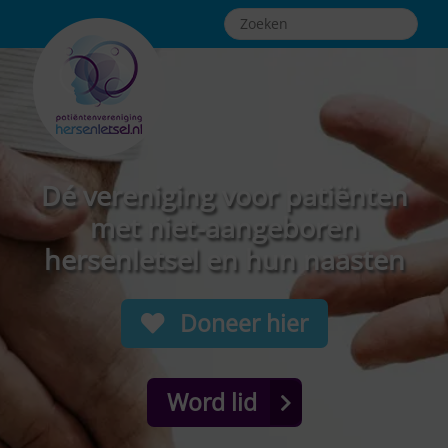
Dé vereniging voor patiënten
met niet-aangeboren
hersenletsel en hun naasten
Doneer hier
Word lid