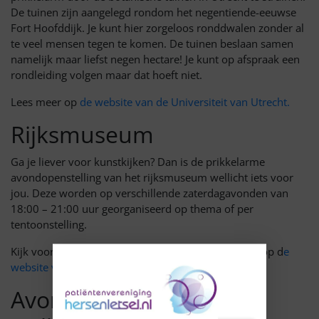
De tuinen zijn aangelegd rondom het negentiende-eeuwse
Fort Hoofddijk. Je kunt hier zorgeloos ronddwalen zonder al
te veel mensen tegen te komen. De tuinen beslaan samen
namelijk maar liefst negen hectare! Je kunt op afspraak een
rondleiding volgen maar dat hoeft niet.
Lees meer op
de website van de Universiteit van Utrecht.
Rijksmuseum
Ga je liever voor kunstkijken? Dan is de prikkelarme
avondopenstelling van het rijksmuseum wellicht iets voor
jou. Deze worden op verschillende zaterdagavonden van
18:00 – 21:00 uur georganiseerd op thema of per
tentoonstelling.
Kijk voor actuele data en het boeken van je bezoek op d
e
website van het Rijksmuseum.
Avonturenpark