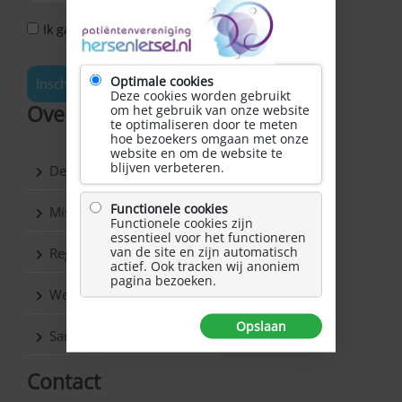
Ik ga akkoord met het Privacy Statement *
Optimale cookies
Inschrijven
Deze cookies worden gebruikt
Over Hersenletsel.nl
om het gebruik van onze website
te optimaliseren door te meten
hoe bezoekers omgaan met onze
website en om de website te
blijven verbeteren.
De vereniging
Functionele cookies
Missie & Visie
Functionele cookies zijn
essentieel voor het functioneren
van de site en zijn automatisch
Regio’s
actief. Ook tracken wij anoniem
pagina bezoeken.
Werkgroepen
Opslaan
Samenwerkingspartners
Contact