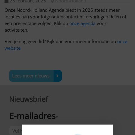
28 februari, 2025
Noord-Holland
Onze Noord-Holland Agenda biedt in 2025 steeds meer
locaties aan voor lotgenotencontacten, ervaringen delen of
een presentatie volgen. Klik op
onze agenda
voor
activiteiten.
Ben je nog geen lid? Kijk dan voor meer informatie op
onze
website
Lees meer nieuws
Nieuwsbrief
E-mailadres
*