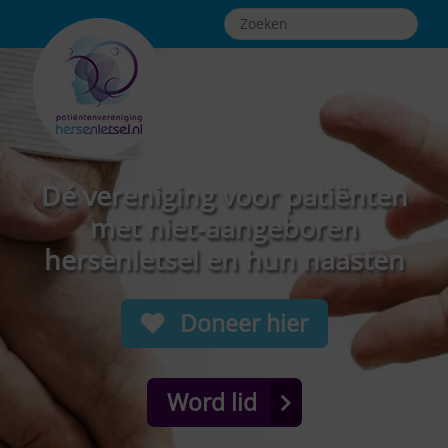
Dé vereniging voor patiënten
met niet-aangeboren
hersenletsel en hun naasten
Doneer hier
Word lid