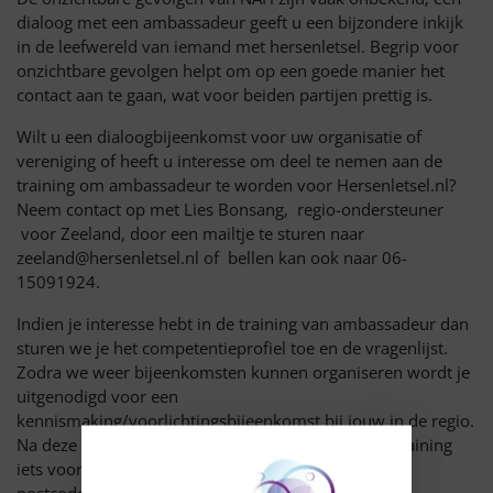
dialoog met een ambassadeur geeft u een bijzondere inkijk
in de leefwereld van iemand met hersenletsel. Begrip voor
onzichtbare gevolgen helpt om op een goede manier het
contact aan te gaan, wat voor beiden partijen prettig is.
Wilt u een dialoogbijeenkomst voor uw organisatie of
vereniging of heeft u interesse om deel te nemen aan de
training om ambassadeur te worden voor Hersenletsel.nl?
Neem contact op met Lies Bonsang, regio-ondersteuner
voor Zeeland, door een mailtje te sturen naar
zeeland@hersenletsel.nl of bellen kan ook naar 06-
15091924.
Indien je interesse hebt in de training van ambassadeur dan
sturen we je het competentieprofiel toe en de vragenlijst.
Zodra we weer bijeenkomsten kunnen organiseren wordt je
uitgenodigd voor een
kennismaking/voorlichtingsbijeenkomst bij jouw in de regio.
Na deze bijeenkomst gaan we samen kijken of de training
iets voor jouw is. Vermeld wel even je naam, adres,