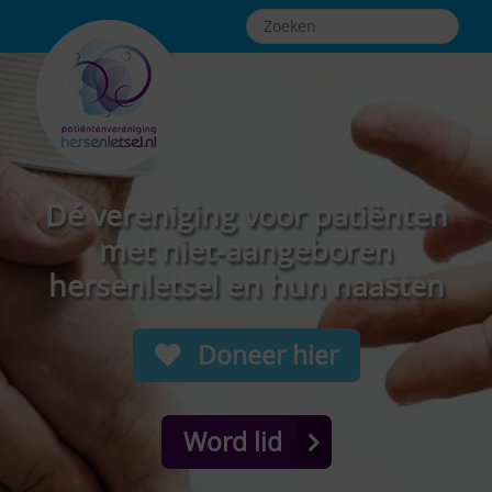
Dé vereniging voor patiënten
met niet-aangeboren
hersenletsel en hun naasten
Doneer hier
Word lid