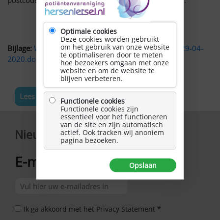
postcode, woonplaats en telefoonnummer in je mail.
Optimale cookies
Deze cookies worden gebruikt
om het gebruik van onze website
Bijlage:
Wervingsflyer Ambassadeurs voor Zeeland.29-04-
te optimaliseren door te meten
2020.docx
hoe bezoekers omgaan met onze
website en om de website te
blijven verbeteren.
Lees meer nieuws
Functionele cookies
Functionele cookies zijn
essentieel voor het functioneren
van de site en zijn automatisch
Nieuwsbrief
actief. Ook tracken wij anoniem
pagina bezoeken.
E-mailadres
*
Opslaan
Ik ga akkoord met het Privacy Statement *