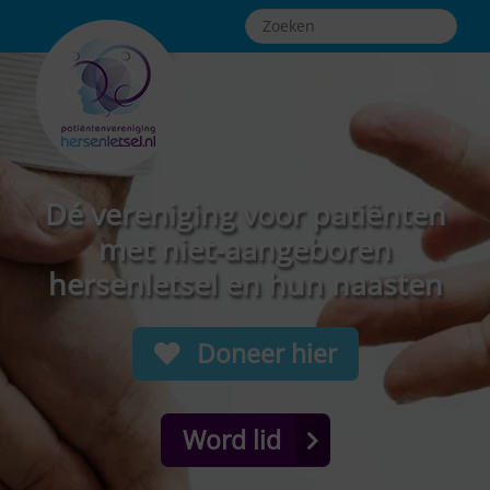
Dé vereniging voor patiënten
met niet-aangeboren
hersenletsel en hun naasten
Doneer hier
Word lid