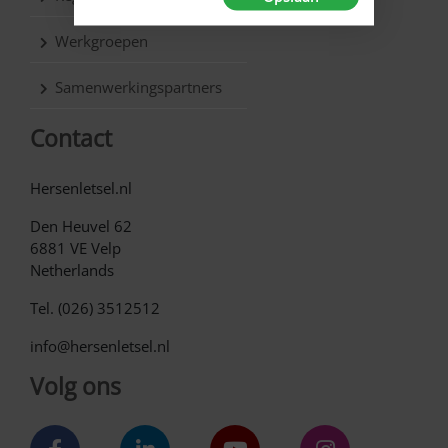
Werkgroepen
Samenwerkingspartners
Contact
Hersenletsel.nl
Den Heuvel 62
6881 VE Velp
Netherlands
Tel. (026) 3512512
info@hersenletsel.nl
Volg ons