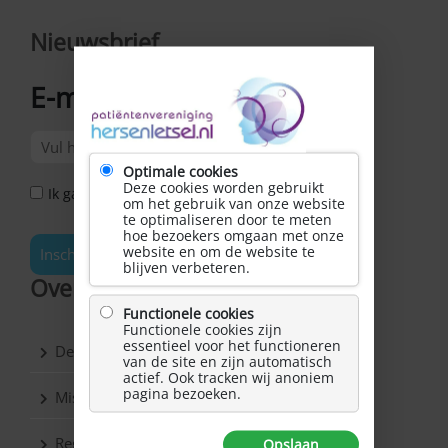
Nieuwsbrief
E-mailadres
*
Optimale cookies
Deze cookies worden gebruikt
Ik ga akkoord met het Privacy Statement *
om het gebruik van onze website
te optimaliseren door te meten
hoe bezoekers omgaan met onze
website en om de website te
Inschrijven
blijven verbeteren.
Over Hersenletsel.nl
Functionele cookies
Functionele cookies zijn
essentieel voor het functioneren
De vereniging
van de site en zijn automatisch
actief. Ook tracken wij anoniem
pagina bezoeken.
Missie & Visie
Regio’s
Opslaan