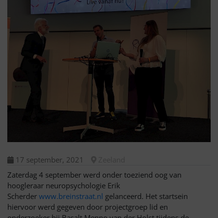
17 september, 2021
Zeeland
Zaterdag 4 september werd onder toeziend oog van
hoogleraar neuropsychologie Erik
Scherder
www.breinstraat.nl
gelanceerd. Het startsein
hiervoor werd gegeven door projectgroep lid en
onderzoeker bij Basalt Menno van der Holst tijdens de