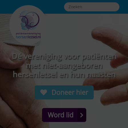
Dé vereniging voor patiënten
met niet-aangeboren
hersenletsel en hun naasten
Doneer hier
Word lid