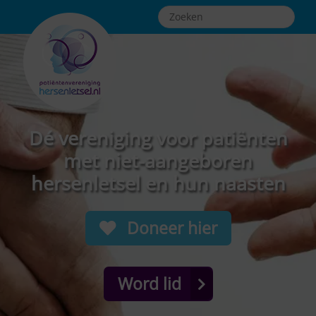
Dé vereniging voor patiënten
met niet-aangeboren
hersenletsel en hun naasten
Doneer hier
Word lid