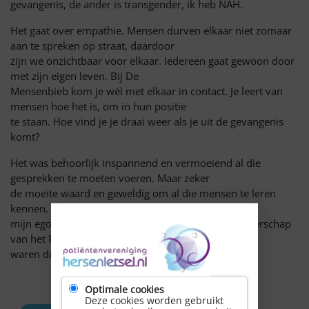
gevangenis, de ander is transgender, ik heb NAH.
Het gaat over empathie. Mensen durven elkaar niet zomaar
aan te spreken op straat, daardoor
zijn we onzichtbaar voor elkaar. Iedereen gaat gewoon door
met zijn eigen leven. Bij De
Mensenbieb kom je wél met elkaar in contact. Je leert van
mensen hoe het is, om in hun positie
te staan. Hoe vind je je draai weer als je uit de gevangenis
komt?
Het was behoorlijk inspannend en vermoeiend al die
gesprekken te moeten voeren. Maar zeker
de moeite waard en geweldig om al die mensen te leren
kennen. En als enorm pluspunt werd
mijn ego ook nog eens gestreeld: de docenten Burgerschap
van het ROC Amsterdam die er
waren dachten dat ook ik een docent was.
Optimale cookies
Deze cookies worden gebruikt