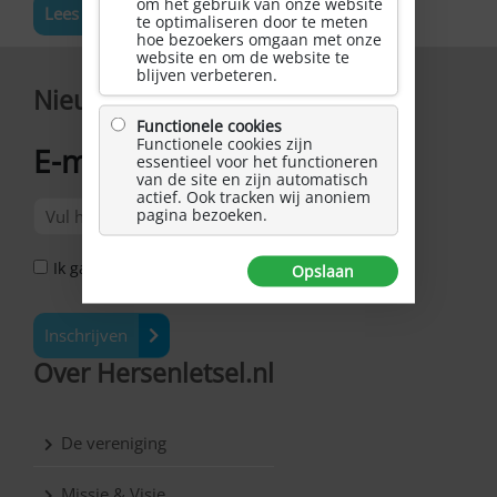
om het gebruik van onze website
Lees meer nieuws
te optimaliseren door te meten
hoe bezoekers omgaan met onze
website en om de website te
blijven verbeteren.
Nieuwsbrief
Functionele cookies
Functionele cookies zijn
E-mailadres
essentieel voor het functioneren
*
van de site en zijn automatisch
actief. Ook tracken wij anoniem
pagina bezoeken.
Ik ga akkoord met het Privacy Statement *
Opslaan
Inschrijven
Over Hersenletsel.nl
De vereniging
Missie & Visie