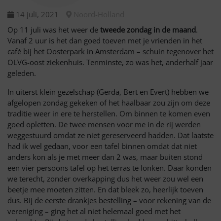
14 juli, 2021
Noord-Holland
Op 11 juli was het weer de
tweede zondag in de maand
.
Vanaf 2 uur is het dan goed toeven met je vrienden in het
café bij het Oosterpark in Amsterdam – schuin tegenover het
OLVG-oost ziekenhuis. Tenminste, zo was het, anderhalf jaar
geleden.
In uiterst klein gezelschap (Gerda, Bert en Evert) hebben we
afgelopen zondag gekeken of het haalbaar zou zijn om deze
traditie weer in ere te herstellen. Om binnen te komen even
goed opletten. De twee mensen voor me in de rij werden
weggestuurd omdat ze niet gereserveerd hadden. Dat laatste
had ik wel gedaan, voor een tafel binnen omdat dat niet
anders kon als je met meer dan 2 was, maar buiten stond
een vier persoons tafel op het terras te lonken. Daar konden
we terecht, zonder overkapping dus het weer zou wel een
beetje mee moeten zitten. En dat bleek zo, heerlijk toeven
dus. Bij de eerste drankjes bestelling – voor rekening van de
vereniging – ging het al niet helemaal goed met het