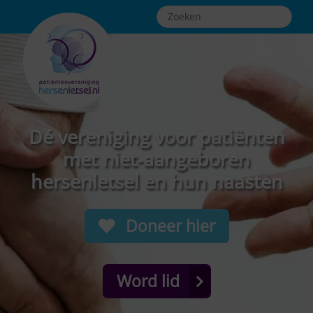
Dé vereniging voor patiënten
met niet-aangeboren
hersenletsel en hun naasten
Doneer hier
Word lid