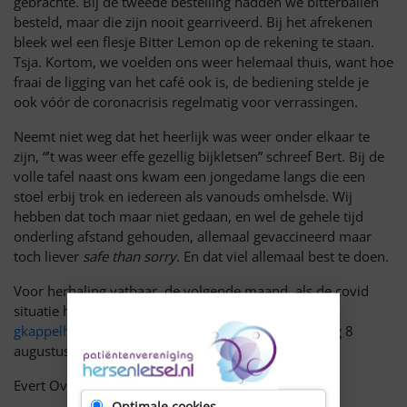
gebrachte. Bij de tweede bestelling hadden we bitterballen
besteld, maar die zijn nooit gearriveerd. Bij het afrekenen
bleek wel een flesje Bitter Lemon op de rekening te staan.
Tsja. Kortom, we voelden ons weer helemaal thuis, want hoe
fraai de ligging van het café ook is, de bediening stelde je
ook vóór de coronacrisis regelmatig voor verrassingen.
Neemt niet weg dat het heerlijk was weer onder elkaar te
zijn, “’t was weer effe gezellig bijkletsen” schreef Bert. Bij de
volle tafel naast ons kwam een jongedame langs die een
stoel erbij trok en iedereen als vanouds omhelsde. Wij
hebben dat toch maar niet gedaan, en wel de gehele tijd
onderling afstand gehouden, allemaal gevaccineerd maar
toch liever
safe than sorry
. En dat viel allemaal best te doen.
Voor herhaling vatbaar, de volgende maand, als de covid
situatie het toestaat. Geef je tijdig op bij
gkappelhof@hotmail.com
voor deelname op zondag 8
augustus !
Evert Overbosch
Optimale cookies