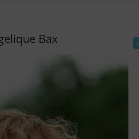
gelique Bax
L