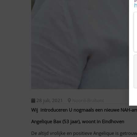
28 juli, 2021
Noord-Brabant
Wij introduceren U nogmaals een nieuwe NAH-am
Angelique Bax (53 jaar), woont in Eindhoven
De altijd vrolijke en positieve Angelique is getro