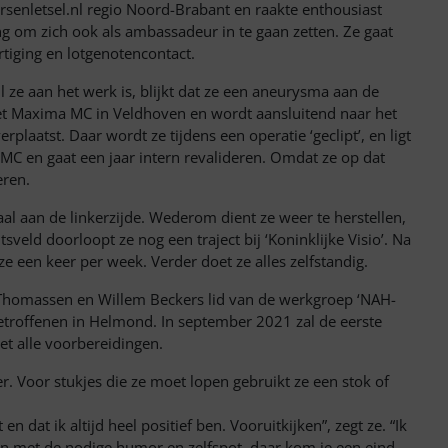
rsenletsel.nl regio Noord-Brabant en raakte enthousiast
g om zich ook als ambassadeur in te gaan zetten. Ze gaat
rtiging en lotgenotencontact.
 ze aan het werk is, blijkt dat ze een aneurysma aan de
 het Maxima MC in Veldhoven en wordt aansluitend naar het
plaatst. Daar wordt ze tijdens een operatie ‘geclipt’, en ligt
MC en gaat een jaar intern revalideren. Omdat ze op dat
eren.
l aan de linkerzijde. Wederom dient ze weer te herstellen,
sveld doorloopt ze nog een traject bij ‘Koninklijke Visio’. Na
ze een keer per week. Verder doet ze alles zelfstandig.
homassen en Willem Beckers lid van de werkgroep ‘NAH-
troffenen in Helmond. In september 2021 zal de eerste
t alle voorbereidingen.
er. Voor stukjes die ze moet lopen gebruikt ze een stok of
en dat ik altijd heel positief ben. Vooruitkijken”, zegt ze. “Ik
l. En met de nodige humor en zelfspot, daar kom je een eind