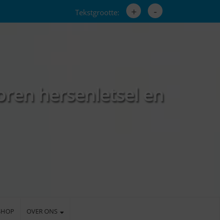
+
-
Tekstgrootte:
oren hersenletsel en
SHOP
OVER ONS