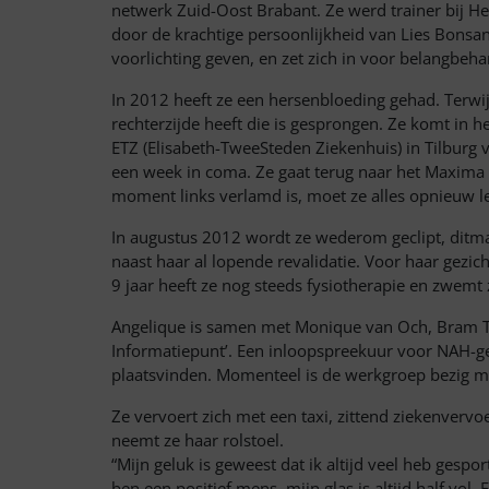
netwerk Zuid-Oost Brabant. Ze werd trainer bij He
door de krachtige persoonlijkheid van Lies Bonsan
voorlichting geven, en zet zich in voor belangbeha
In 2012 heeft ze een hersenbloeding gehad. Terwijl
rechterzijde heeft die is gesprongen. Ze komt in
ETZ (Elisabeth-TweeSteden Ziekenhuis) in Tilburg ver
een week in coma. Ze gaat terug naar het Maxima 
moment links verlamd is, moet ze alles opnieuw l
In augustus 2012 wordt ze wederom geclipt, ditmaa
naast haar al lopende revalidatie. Voor haar gezicht
9 jaar heeft ze nog steeds fysiotherapie en zwemt 
Angelique is samen met Monique van Och, Bram T
Informatiepunt’. Een inloopspreekuur voor NAH-ge
plaatsvinden. Momenteel is de werkgroep bezig me
Ze vervoert zich met een taxi, zittend ziekenvervo
neemt ze haar rolstoel.
“Mijn geluk is geweest dat ik altijd veel heb gesport 
ben een positief mens, mijn glas is altijd half vo