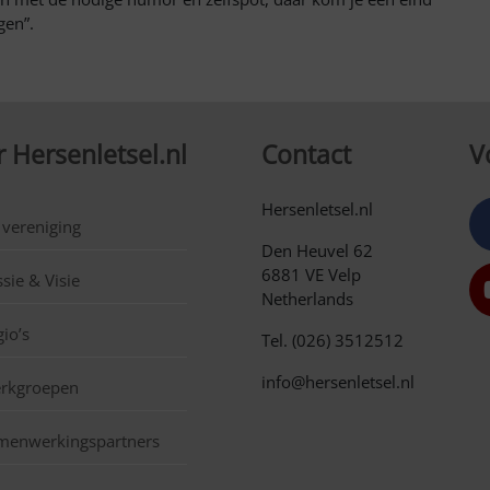
gen”.
 Hersenletsel.nl
Contact
V
Hersenletsel.nl
 vereniging
Den Heuvel 62
6881 VE Velp
sie & Visie
Netherlands
io’s
Tel. (026) 3512512
info@hersenletsel.nl
rkgroepen
menwerkingspartners