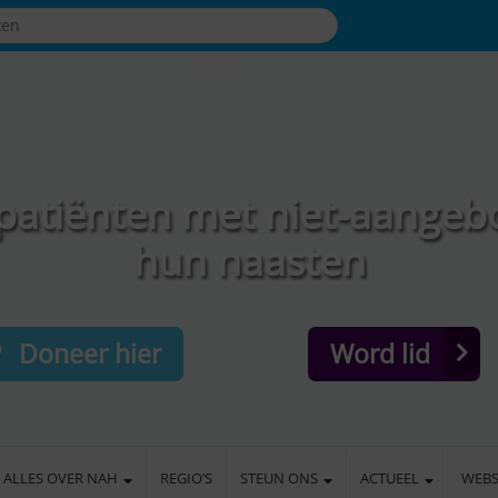
patiënten met niet-aangeb
hun naasten
Doneer hier
Word lid
ALLES OVER NAH
REGIO’S
STEUN ONS
ACTUEEL
WEB