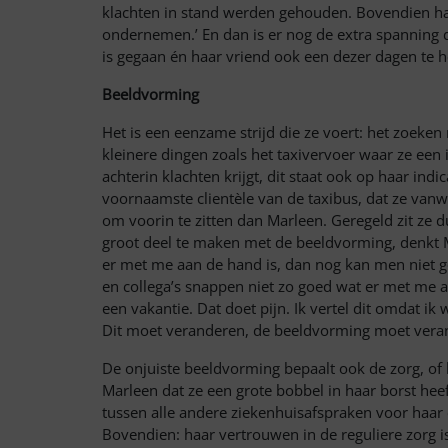
klachten in stand werden gehouden. Bovendien had
ondernemen.’ En dan is er nog de extra spanning 
is gegaan
én haar
vriend ook een dezer dagen te ho
Beeldvorming
Het is een eenzame strijd die ze voert: het zoeke
kleinere dingen zoals het taxivervoer waar ze een
achterin klachten krijgt, dit staat ook op haar in
voornaamste clientèle van de taxibus, dat ze van
om voorin te zitten dan Marleen. Geregeld zit ze d
groot deel te maken met de beeldvorming, denkt Ma
er met me aan de hand is, dan nog kan men niet go
en
collega’s snappen niet zo goed wat er met me a
een vakantie. Dat doet pijn. Ik vertel dit omdat i
Dit moet veranderen, de beeldvorming moet vera
De onjuiste beeldvorming bepaalt ook de zorg, of 
Marleen dat ze een grote bobbel in haar borst hee
tussen alle andere ziekenhuisafspraken voor haar 
Bovendien: haar vertrouwen in de reguliere zorg 