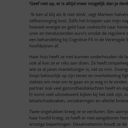
‘Geef niet op, er is altijd meer mogelijk dan je denk
‘Ik ben al blij als ik niet stink’, zegt Marleen hal
zelfverzorging kost. Zelfs het knippen van mijn na
hoeveel energie en geld haar zoektocht naar hers
uren en tienduizenden euro’s omdat de reguliere z
een behandeling bij Cognitive FX in de Verenigde 
hoofdpijnen af.
Haar huis heeft ze niet kunnen onderhouden de laa
ook al kan ze er niks aan doen. Ze heeft simpelwe
wie ze al jaren mantelzorger is, net zo min. Overi
loopt behoorlijk op zijn tenen en overbelasting lig
ziektes om mee om te gaan en je weg in te vinden.
partner ook veel gezondheidsklachten heeft en eig
Er komt veel uitzoekwerk kijken bij het ziek zijn, 
letselschadezaken, verzekeringen en allerlei brie
Twee ongelukken kreeg ze te verduren. Een aanrij
haar hoofd kreeg; ze heeft er niet-aangeboren her
ernstige beperkingen. Desalniettemin houdt ze de 