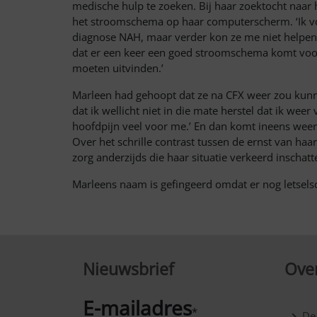
medische hulp te zoeken. Bij haar zoektocht naar 
het stroomschema op haar computerscherm. ‘Ik voel
diagnose NAH, maar verder kon ze me niet helpen. 
dat er een keer een goed stroomschema komt voor
moeten uitvinden.’
Marleen had gehoopt dat ze na CFX weer zou kunne
dat ik wellicht niet in die mate herstel dat ik weer
hoofdpijn veel voor me.’ En dan komt ineens weer 
Over het schrille contrast tussen de ernst van haa
zorg anderzijds die haar situatie verkeerd inschat
Marleens naam is gefingeerd omdat er nog letsel
Nieuwsbrief
Over
E-mailadres
*
De