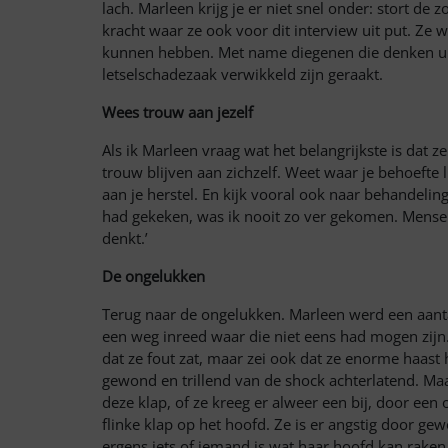
lach. Marleen krijg je er niet snel onder: stort de 
kracht waar ze ook voor dit interview uit put. Ze
kunnen hebben. Met name diegenen die denken uit
letselschadezaak verwikkeld zijn geraakt.
Wees trouw aan jezelf
Als ik Marleen vraag wat het belangrijkste is dat ze
trouw blijven aan zichzelf. Weet waar je behoefte 
aan je herstel. En kijk vooral ook naar behandeling
had gekeken, was ik nooit zo ver gekomen. Mense
denkt.’
De ongelukken
Terug naar de ongelukken. Marleen werd een aanta
een weg inreed waar die niet eens had mogen zij
dat ze fout zat, maar zei ook dat ze enorme haast
gewond en trillend van de shock achterlatend. Ma
deze klap, of ze kreeg er alweer een bij, door een
flinke klap op het hoofd. Ze is er angstig door ge
ergens iets of iemand is wat haar hoofd kan raken