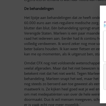
De behandelingen
Het lijstje aan behandelingen dat ze heeft ondergaa
60.000 euro aan niet-reguliere medische zorg. Alles 
blutter dan blut. Eén behandeling springt eruit: de
Verenigde Staten. Marleen is een paar maanden ter
raad het iedereen aan. Eerder had ik continu hoofd
volledig verdwenen. Ik word zeker nog moe van di
beter balans houden. Ik kan weer fietsen en een be
kan me op momenten, als ik uitgerust ben, stúkken
Omdat CFX nog niet voldoende wetenschappelijk i
veelal afgeraden. Maar dat het niet bewezen is ko
betekent niet dat het niet werkt. Tegen Marleen w
behandeling. Marleen snapt het wel, maar het frust
nog steeds zo beroerd aan toe geweest als eerst. 
maatwerk is. Ze kijken heel goed wat je wel en nie
om met medepatiënten van over de hele wereld op t
doormaakt. Dus ik wil mensen meegeven, schrijf jeze
er is vaak echt nog meer mogelijk.’