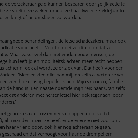
 de verzekeraar geld kunnen besparen door gelijk actie te
die ze voelt deze weken omdat
ze haar tweede ziektejaar in
ren krijgt of hij ontslagen zal worden.
n naar goede behandelingen, de letselschadezaken, maar ook
 indicatie voor heeft. Voorin moet ze zitten omdat ze
dicatie. Maar vaker wel dan niet vinden oude mensen, de
wege hun le
eftijd en mobiliteitsklachten mee
r recht hebben
us achterin, ook al wordt ze er ziek van. Dat heeft voor een
rleen. ’Mensen zien niks aan mij, en zelfs al weten ze wat
ed zien hoe ernstig beperkt ik ben. Mijn vrienden, familie
an de hand is. Een naaste noemde mijn reis naar Utah zelfs
k weet dat anderen met hersenletsel hier ook tegenaan lopen.
nderen.’
het gebrek eraan. Tussen neus en lippen door vertelt
ft, al maanden, maar ze heeft er de energie niet voor om,
en haar vriend door, ook hier nog achteraan te gaan.
is geschaad en dat verhoogt voor haar de drempel om