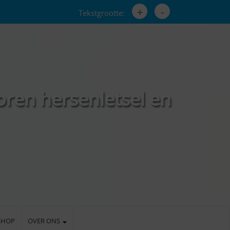
+
-
Tekstgrootte:
oren hersenletsel en
SHOP
OVER ONS