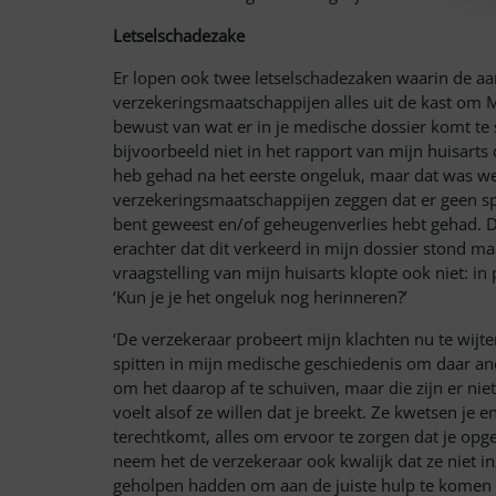
Letselschadezake
Er lopen ook twee letselschadezaken waarin de aan
verzekeringsmaatschappijen alles uit de kast om M
bewust van wat er in je medische dossier komt te 
bijvoorbeeld niet in het rapport van mijn huisarts
heb gehad
na het eerste ongeluk, maar dat wa
s we
verzekeringsmaatschappijen zeggen dat er geen spra
bent geweest en/of geheugenverlies hebt gehad. Dez
erachter dat dit verkeerd in mijn dossier
stond maa
vraagstelling van mijn huisarts klopte ook niet: in
‘Kun je je het ongeluk nog herinneren?’
‘De verzekeraar probeert mijn klachten nu te wijt
spitten in mijn medische geschiedenis om daar an
om het daarop af te schuiven, maar die zijn er niet
voelt alsof ze willen dat je breekt. Ze kwetsen je
terechtkomt, alles om ervoor te zorgen dat je opge
neem het de verzekeraar ook kwalijk dat ze niet in
geholpen hadden om aan de juiste hulp te komen d