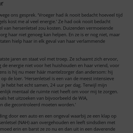
t’
verwege ons gesprek. ‘Vroeger had ik nooit bedacht hoeveel tijd
gels kost me al veel energie.’ Ze had ook nooit bedacht
tel van hersenletsel zou kosten. Duizenden vermoeiende
org haar niet genoeg kan helpen. En ze is er nog niet, maar
Staten hielp haar in elk geval van haar verlammende
tste jaren en staat vol met troep. Ze schaamt zich ervoor,
g de energie niet voor het huishouden en haar vriend, voor
gens is hij nu meer háár mantelzorger dan andersom: hij
t op de loer. ‘Hersenletsel is een van de meest intensieve
 Je hebt het echt samen, 24 uur per dag. Terwijl mijn
enlijk mentaal de ruimte niet heeft om voor mij te zorgen.
zoals het uitzoeken van bijvoorbeeld de WIA,
ven die gecontroleerd moeten worden.’
ding door een auto en een ongeval waarbij ze een klap op
senletsel (NAH) aan overgehouden en leeft sindsdien met
moed erin en barst ze zo nu en dan uit in een daverende