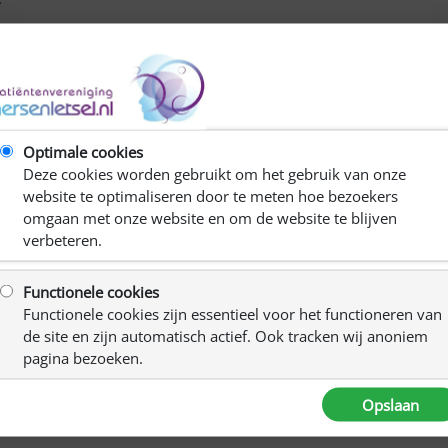
n is lang, en het totale prijskaartje hoog. Zo om en nabij de
voor eigen rekening. Niet dat ze rijk is, ze is nu zelfs
 EPIC-treatment bij de Cognitive FX-kliniek (CFX) in Utah, de
ug en doet thuis oefeningen die ze mee heeft gekregen. ‘Ik
Optimale cookies
pijn, 24 uur per dag. Nu is de hoofdpijn, in rusttoestand,
Deze cookies worden gebruikt om het gebruik van onze
ngen doen, en dan spelen de klachten weer op, maar ik kan
website te optimaliseren door te meten hoe bezoekers
etje lezen zonder draaierig en misselijk te worden. En ik
omgaan met onze website en om de website te blijven
 beter voelen.’
verbeteren.
s bewezen wordt het door de reguliere zorg in Nederland
mt meestal doordat het niet genoeg onderzocht is; het
Functionele cookies
erden bovendien zorgen geuit over de belasting van de
Functionele cookies zijn essentieel voor het functioneren van
reert haar ook: ‘Als ik
niet naar CFX was geweest, was ik er
de site en zijn automatisch actief. Ook tracken wij anoniem
En ik kon de behandeling prima aan, omdat het echt
pagina bezoeken.
t aankunt en weten wat te doen. Bovendien is het heel fijn
e trekken, want zij begrijpen als geen ander wat je
Opslaan
lf niet af als je uitbehandeld bent in het reguliere circuit,