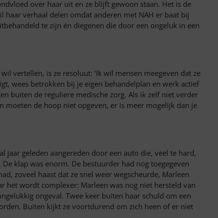
zondvloed over haar uit en ze blijft gewoon staan. Het is de
 wil haar verhaal delen omdat anderen met NAH er baat bij
behandeld te zijn én diegenen die door een ongeluk in een
 wil vertellen, is ze resoluut: ‘Ik wil mensen meegeven dat ze
ligt, wees betrokken bij je eigen behandelplan en werk actief
en buiten de reguliere medische zorg. Als ik zelf niet verder
n moeten de hoop niet opgeven, er is meer mogelijk dan je
l jaar geleden aangereden door een auto die, veel te hard,
n. De klap was enorm. De bestuurder had nog toegegeven
 had, zoveel haast dat ze snel weer wegscheurde, Marleen
ar het wordt complexer: Marleen was nog niet hersteld van
 ongelukk
ig ongeval.
Twee keer buiten haar schuld om een
worden. Buiten kijkt ze voortdurend om zich heen of er niet
.