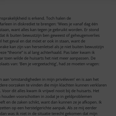
sprakelijkheid is erkend. Toch halen de
arleen in diskrediet te brengen: ‘Wees je vanaf dag één
staan, want alles kan tegen je gebruikt worden. Er stond
 dat ik buiten bewustzijn ben gewees
t of geheugenverlies
l het geval en dat móet er ook in staan, want de
ke kan zijn van hersenletsel als je niet buiten bewustzijn
e “theorie” is al lang achterhaald. Pas later kwam ik
r toen wilde de huisarts het niet meer aanpassen. De
 plaats van: ‘Ben je vergeetachtig’, had ze moeten vragen:
en aan ‘omstandigheden in mijn privéleven’ en is aan het
dere oorzaken te vinden die mijn klachten kunnen verklaren
. Voor dit alles kwam ik vrijwel n
ooit bij de huisarts. Het
 en houden voorschotten in zodat je in geldproblemen
eft en de zaken schikt, want dan kunnen ze je afkopen. Ik
zetten op een herstelgerichte aanpak. Als ze mij eerder
an was ik niet in de situatie terecht gekomen dat mijn