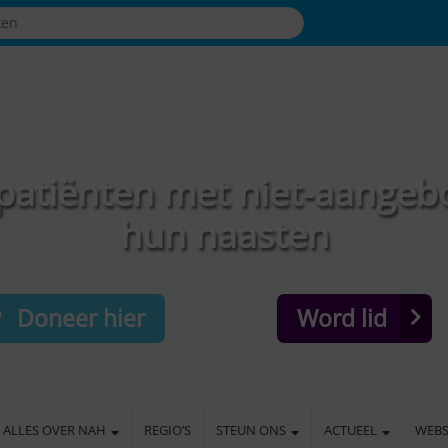
patiënten met niet-aangeb
hun naasten
Doneer hier
Word lid
ALLES OVER NAH
REGIO’S
STEUN ONS
ACTUEEL
WEB