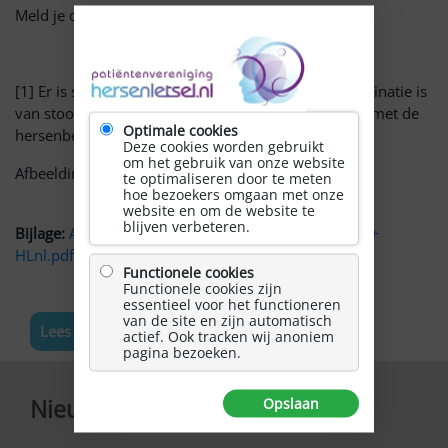
Meld je dan aan via: info@hersenletsel.nl
[1] Er is sprake van NAH+ als er een complexe combinatie is
van stoornissen die direct of indirect samenhangen met de
Optimale cookies
hersenbeschadiging
Deze cookies worden gebruikt
om het gebruik van onze website
Afbeelding van
Gerd Altmann
via
Pixabay
te optimaliseren door te meten
hoe bezoekers omgaan met onze
website en om de website te
blijven verbeteren.
Bijlage:
Aanvullende informatie kennisnetwerk NAH+
HLnl.pdf
Functionele cookies
Functionele cookies zijn
essentieel voor het functioneren
van de site en zijn automatisch
Lees meer nieuws
actief. Ook tracken wij anoniem
pagina bezoeken.
Nieuwsbrief
Opslaan