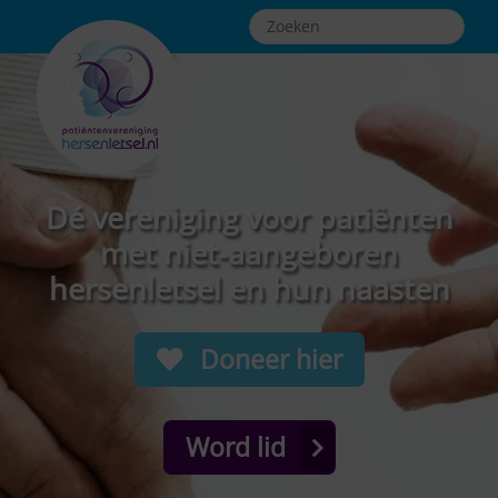
Dé vereniging voor patiënten
met niet-aangeboren
hersenletsel en hun naasten
Doneer hier
Word lid