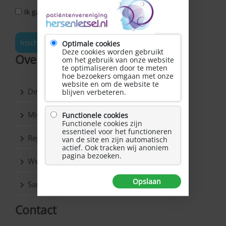
Ik ga akkoord met het Privacy Statement *
Inschrijven
Optimale cookies
Deze cookies worden gebruikt
Over Hersenletsel.nl
om het gebruik van onze website
te optimaliseren door te meten
hoe bezoekers omgaan met onze
website en om de website te
De vereniging
blijven verbeteren.
Missie & Visie
Functionele cookies
Functionele cookies zijn
essentieel voor het functioneren
Regio’s
van de site en zijn automatisch
actief. Ook tracken wij anoniem
pagina bezoeken.
Werkgroepen
Opslaan
Samenwerkingspartners
Contact