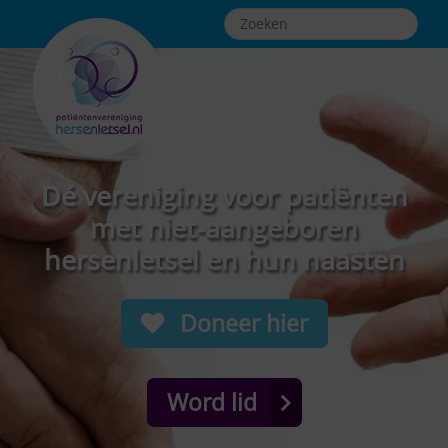
Dé vereniging voor patiënten
met niet-aangeboren
hersenletsel en hun naasten
Doneer hier
Word lid