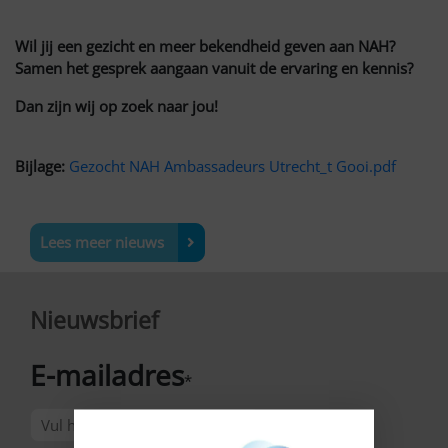
Wil jij een gezicht en meer bekendheid geven aan NAH?
Samen het gesprek aangaan vanuit de ervaring en kennis?
Dan zijn wij op zoek naar jou!
Bijlage:
Gezocht NAH Ambassadeurs Utrecht_t Gooi.pdf
Lees meer nieuws
Nieuwsbrief
E-mailadres
*