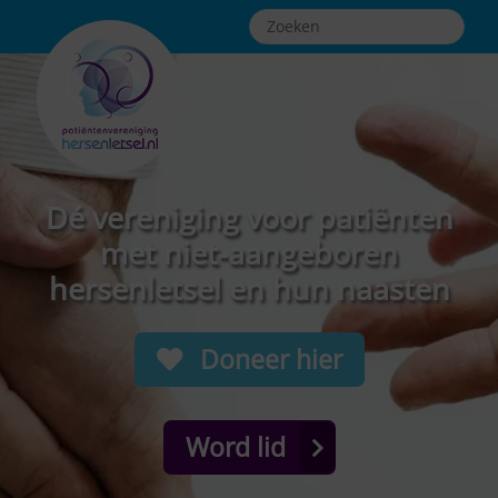
Dé vereniging voor patiënten
met niet-aangeboren
hersenletsel en hun naasten
Doneer hier
Word lid