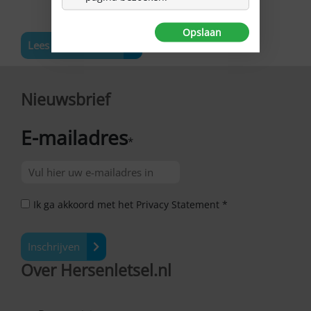
Opslaan
Lees meer nieuws
Nieuwsbrief
E-mailadres
*
Ik ga akkoord met het Privacy Statement *
Inschrijven
Over Hersenletsel.nl