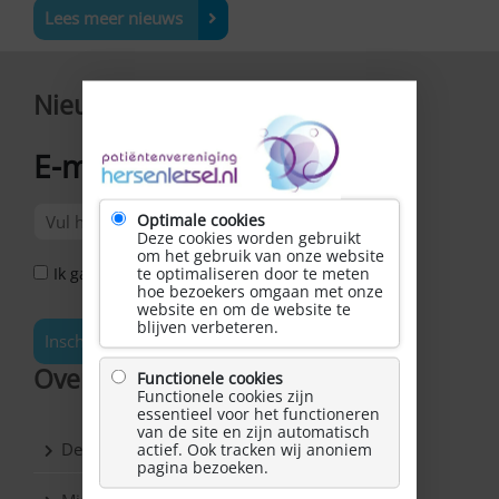
Lees meer nieuws
Nieuwsbrief
E-mailadres
*
Optimale cookies
Deze cookies worden gebruikt
om het gebruik van onze website
te optimaliseren door te meten
Ik ga akkoord met het Privacy Statement *
hoe bezoekers omgaan met onze
website en om de website te
blijven verbeteren.
Inschrijven
Over Hersenletsel.nl
Functionele cookies
Functionele cookies zijn
essentieel voor het functioneren
van de site en zijn automatisch
De vereniging
actief. Ook tracken wij anoniem
pagina bezoeken.