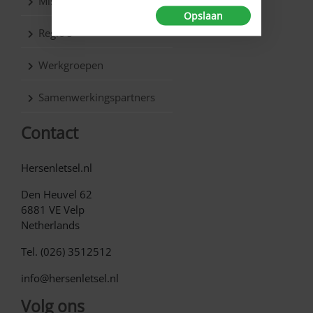
Missie & Visie
Opslaan
Regio’s
Werkgroepen
Samenwerkingspartners
Contact
Hersenletsel.nl
Den Heuvel 62
6881 VE Velp
Netherlands
Tel. (026) 3512512
info@hersenletsel.nl
Volg ons