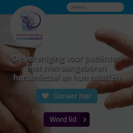
Dé vereniging voor patiënten
met niet-aangeboren
hersenletsel en hun naasten
Doneer hier
Word lid