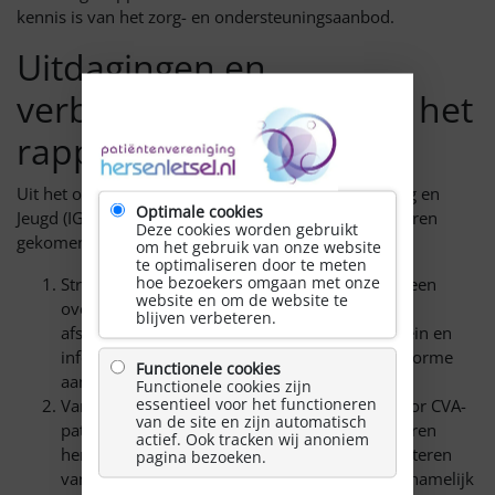
kennis is van het zorg- en ondersteuningsaanbod.
Uitdagingen en
verbeterkansen volgens het
rapport
Uit het onderzoek van de Inspectie Gezondheidszorg en
Optimale cookies
Jeugd (IGJ) zijn drie concrete verbeterpunten naar voren
Deze cookies worden gebruikt
gekomen:
om het gebruik van onze website
te optimaliseren door te meten
hoe bezoekers omgaan met onze
Structurele samenwerking:
Er is behoefte aan een
website en om de website te
overkoepelend zorgnetwerk met vastgelegde
blijven verbeteren.
afspraken tussen medische zorg, sociaal domein en
informele zorg. Momenteel ontbreekt een uniforme
Functionele cookies
aanpak en financiering.
Functionele cookies zijn
essentieel voor het functioneren
Van CVA-zorg naar NAH-zorg:
Door de zorg voor CVA-
van de site en zijn automatisch
patiënten breder te trekken naar niet-aangeboren
actief. Ook tracken wij anoniem
hersenletsel (NAH) kunnen meer mensen profiteren
pagina bezoeken.
van passende zorg. NAH door een beroerte is namelijk