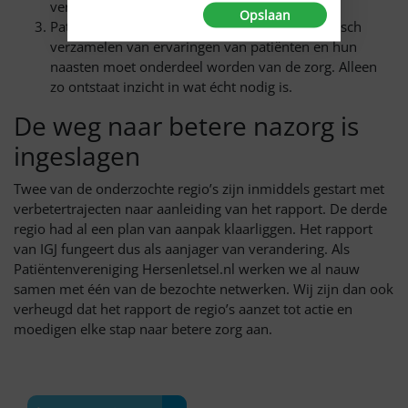
vergelijkbaar met NAH door andere oorzaken.
Opslaan
Patiënten en naasten betrekken:
Het systematisch
verzamelen van ervaringen van patiënten en hun
naasten moet onderdeel worden van de zorg. Alleen
zo ontstaat inzicht in wat écht nodig is.
De weg naar betere nazorg is
ingeslagen
Twee van de onderzochte regio’s zijn inmiddels gestart met
verbetertrajecten naar aanleiding van het rapport. De derde
regio had al een plan van aanpak klaarliggen. Het rapport
van IGJ fungeert dus als aanjager van verandering. Als
Patiëntenvereniging Hersenletsel.nl werken we al nauw
samen met één van de bezochte netwerken. Wij zijn dan ook
verheugd dat het rapport de regio’s aanzet tot actie en
moedigen elke stap naar betere zorg aan.