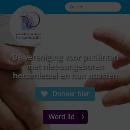
Dé vereniging voor patiënten
met niet-aangeboren
hersenletsel en hun naasten
Doneer hier
Word lid