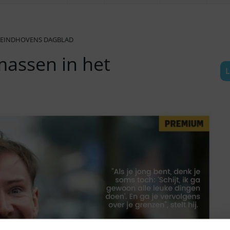
T EINDHOVENS DAGBLAD
assen in het
L