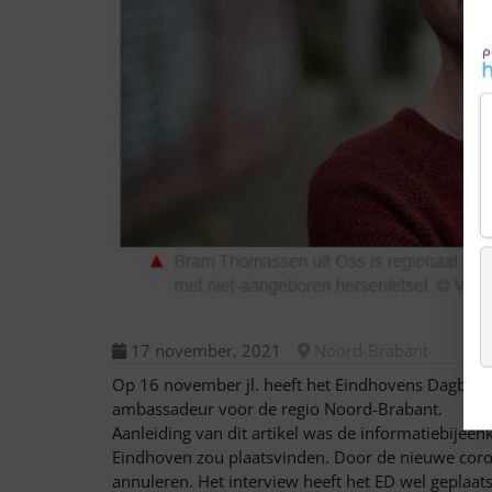
17 november, 2021
Noord-Brabant
Op 16 november jl. heeft het Eindhovens Dagblad
ambassadeur voor de regio Noord-Brabant.
Aanleiding van dit artikel was de informatiebije
Eindhoven zou plaatsvinden. Door de nieuwe co
annuleren. Het interview heeft het ED wel geplaats