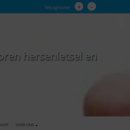
+
-
Tekstgrootte:
oren hersenletsel en
SHOP
OVER ONS