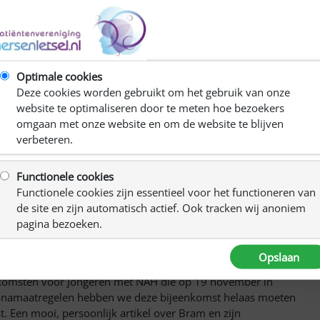
Optimale cookies
Deze cookies worden gebruikt om het gebruik van onze
website te optimaliseren door te meten hoe bezoekers
omgaan met onze website en om de website te blijven
verbeteren.
Functionele cookies
Functionele cookies zijn essentieel voor het functioneren van
de site en zijn automatisch actief. Ook tracken wij anoniem
pagina bezoeken.
 een artikel geplaatst met Bram Thomassen, NAH-
Opslaan
enkomsten voor Jongeren met NAH die op 19 november in
ronamaatregelen hebben we deze bijeenkomst helaas moeten
t. Een mooi, persoonlijk artikel over Bram en zijn