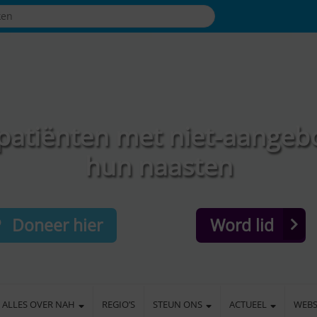
patiënten met niet-aangeb
hun naasten
Doneer hier
Word lid
ALLES OVER NAH
REGIO’S
STEUN ONS
ACTUEEL
WEB