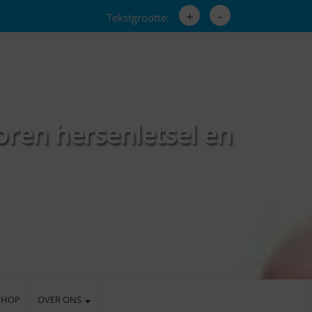
+
-
Tekstgrootte:
oren hersenletsel en
SHOP
OVER ONS