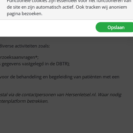
Functionele cookies zijn essentieel voor het functioneren van
tie van gegevens in de Dutch Brain Tumour Registry (DBTR;
de site en zijn automatisch actief. Ook tracken wij anoniem
onderdeel van de Nederlandse Kankerregistratie (NKR). De
pagina bezoeken.
ens van alle patiënten met kanker. Meer informatie over de
r
.
Opslaan
verse activiteiten zoals:
erzoeksaanvragen*;
 gegevens vastgelegd in de DBTR);
 voor de behandeling en begeleiding van patiënten met een
al via de contactpersonen van Hersenletsel.nl. Waar nodig
ntenplatform betrekken.