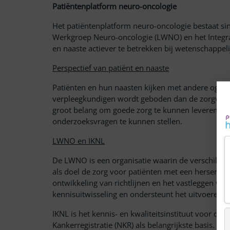
Patiëntenplatform neuro-oncologie
Het patiëntenplatform neuro-oncologie bestaat sind
Werkgroep Neuro-oncologie (LWNO) en het Integra
en naaste actiever te betrekken bij wetenschappeli
Perspectief van patiënt en naaste
Patiënten en hun naasten kijken met andere ogen n
verpleegkundigen wordt geboden dan de zorgverlen
groot belang om goede zorg te kunnen leveren, go
onderzoeksvragen te kunnen stellen.
LWNO en IKNL
De LWNO is een organisatie waarin de verschille
als doel de zorg voor patiënten met een hersent
ontwikkeling van richtlijnen en het vastleggen va
kennisuitwisseling en ondersteunt het uitvoeren 
IKNL is het kennis- en kwaliteitsinstituut voor de
Kankerregistratie (NKR) als belangrijkste basis. 