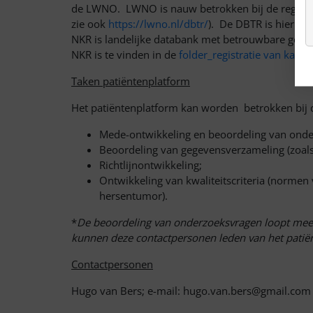
de LWNO. LWNO is nauw betrokken bij de registra
zie ook
https://lwno.nl/dbtr/
). De DBTR is hierin 
NKR is landelijke databank met betrouwbare gegev
NKR is te vinden in de
folder_registratie van kanke
Taken patiëntenplatform
Het patiëntenplatform kan worden betrokken bij di
Mede-ontwikkeling en beoordeling van ond
Beoordeling van gegevensverzameling (zoals
Richtlijnontwikkeling;
Ontwikkeling van kwaliteitscriteria (normen
hersentumor).
*
De beoordeling van onderzoeksvragen loopt meest
kunnen deze contactpersonen leden van het patië
Contactpersonen
Hugo van Bers; e-mail: hugo.van.bers@gmail.com