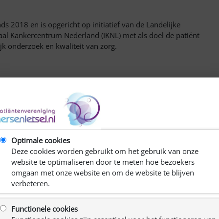
s 2018 en is opgericht op initiatief van de Landelijke
al Kankercentrum Nederland (IKNL) met als doel de patiënt
jk onderzoek en kwaliteit van zorg.
aar hun ziekte en naar de zorg die door artsen en
ers. De ervaringen van patiënten en naasten zijn van
ede richtlijnen te kunnen maken en ook om de juiste
Optimale cookies
Deze cookies worden gebruikt om het gebruik van onze
nde artsen en verpleegkundig specialisten samenwerken met
website te optimaliseren door te meten hoe bezoekers
umor te verbeteren. De LWNO houdt zich bezig met
omgaan met onze website en om de website te blijven
n kwaliteitscriteria. Daarnaast bevordert de LWNO
verbeteren.
van wetenschappelijk onderzoek.
 oncologische en palliatieve zorg met de Nederlandse
Functionele cookies
Het team neuro-oncologie van IKNL werkt intensief samen met