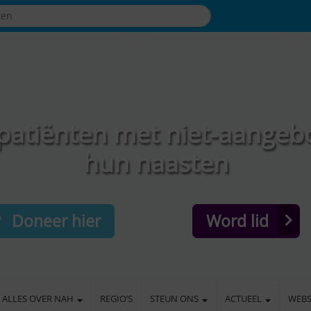
patiënten met niet-aangeb
hun naasten
Doneer hier
Word lid
ALLES OVER NAH
REGIO’S
STEUN ONS
ACTUEEL
WEB