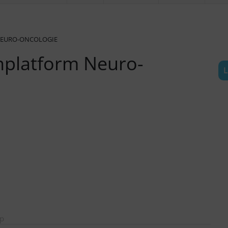
NEURO-ONCOLOGIE
enplatform Neuro-
L
ep