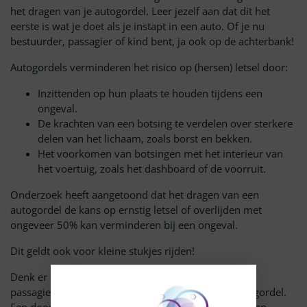
het dragen van je autogordel. Leer jezelf aan dat dit het
eerste is wat je doet als je instapt in een auto. Of je nu
bestuurder, passagier of kind bent, ja ook op de achterbank!
Autogordels verminderen het risico op (hersen) letsel door:
Inzittenden op hun plaats te houden tijdens een
ongeval.
De krachten van een botsing te verdelen over sterkere
delen van het lichaam, zoals borst en bekken.
Het voorkomen van botsingen met het interieur van
het voertuig, zoals het dashboard of de voorruit.
Onderzoek heeft aangetoond dat het dragen van een
autogordel de kans op ernstig letsel of overlijden met
ongeveer 50% kan verminderen bij een ongeval.
Dit geldt ook voor kleine stukjes rijden!
Denk er ook aan om spullen die u meeneemt op de
passagiersstoel of achterbank vast te zetten met de gordel.