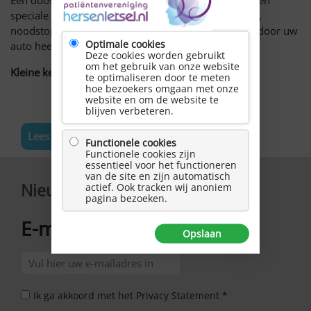
Een doos of tas, of uw hond (veiliger is om deze in een
speciale auto riem of bench doen). Bij hard remmen,
noodstop of ongeluk schieten deze spullen of hond door uw
Optimale cookies
auto heen, met alle gevolgen van dien.
Deze cookies worden gebruikt
om het gebruik van onze website
Kleine keuze, grote bescherming!
te optimaliseren door te meten
hoe bezoekers omgaan met onze
website en om de website te
blijven verbeteren.
Lees meer nieuws
Functionele cookies
Functionele cookies zijn
essentieel voor het functioneren
van de site en zijn automatisch
Nieuwsbrief
actief. Ook tracken wij anoniem
pagina bezoeken.
E-mailadres
*
Opslaan
Ik ga akkoord met het Privacy Statement *