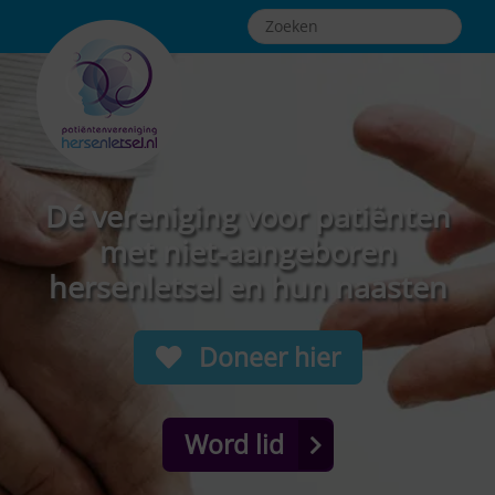
Dé vereniging voor patiënten
met niet-aangeboren
hersenletsel en hun naasten
Doneer hier
Word lid