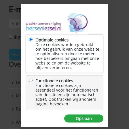
E-mailadres
*
Ik ga akkoord met het Privacy Statement *
Optimale cookies
Deze cookies worden gebruikt
om het gebruik van onze website
te optimaliseren door te meten
Inschrijven
hoe bezoekers omgaan met onze
Over Hersenletsel.nl
website en om de website te
blijven verbeteren.
Functionele cookies
De vereniging
Functionele cookies zijn
essentieel voor het functioneren
van de site en zijn automatisch
Missie & Visie
actief. Ook tracken wij anoniem
pagina bezoeken.
Regio’s
Opslaan
Werkgroepen