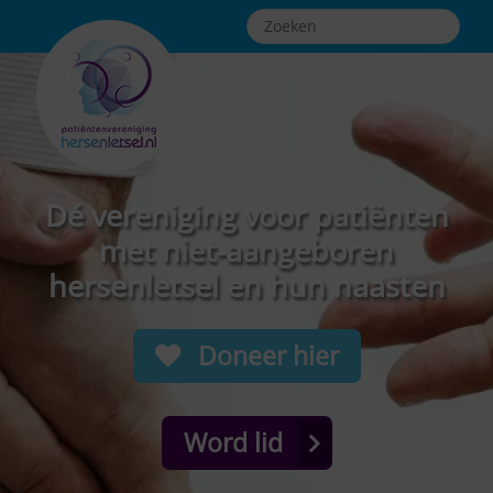
Dé vereniging voor patiënten
met niet-aangeboren
hersenletsel en hun naasten
Doneer hier
Word lid