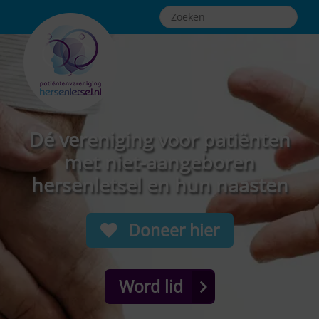
Dé vereniging voor patiënten
met niet-aangeboren
hersenletsel en hun naasten
Doneer hier
Word lid