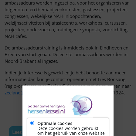
ambassadeurs worden ingezet oa. voor het organiseren van
lotgenoten- en themabijeenkomsten, gastlessen, projecten,
congressen, wekelijkse NAH-inloopochtenden,
welzijnsactiviteiten bij afasiecentra, workshops, cursussen,
projecten, onderzoeken, trainingen, symposia, voorlichting,
NAH-cafés.
De ambassadeurstraining is inmiddels ook in Eindhoven en
Breda van start geaan. De eerste ambassadeurs worden in
Noord-Brabant al ingezet.
Indien je interesse is gewekt en je hebt behoefte aan meer
informatie dan kun je contact opnemen met Lies Bonsang
(regio-ondersteuner Zeeland) door een mailtje te sturen naar
zeeland
@hersenletsel.nl
of bellen kan naar 06-15091924.
Optimale cookies
Deze cookies worden gebruikt
Lees meer nieuws
om het gebruik van onze website