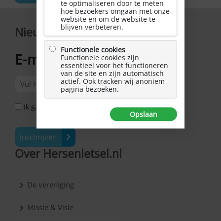
te optimaliseren door te meten
hoe bezoekers omgaan met onze
website en om de website te
blijven verbeteren.
Nieuwsbrief
Functionele cookies
E-mailadres
Functionele cookies zijn
*
essentieel voor het functioneren
van de site en zijn automatisch
actief. Ook tracken wij anoniem
pagina bezoeken.
Ik ga akkoord met het Privacy Statement *
Opslaan
Inschrijven
Over Hersenletsel.nl
De vereniging
Missie & Visie