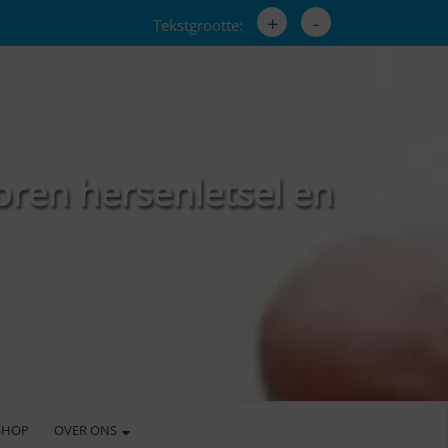
+
-
Tekstgrootte:
oren hersenletsel en
SHOP
OVER ONS