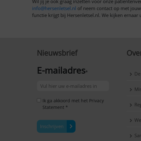
Wil jij je ook graag inzetten voor onze patiëntenv
info@hersenletsel.nl
of neem contact op met jouw r
functie krijgt bij Hersenletsel.nl. We kijken ernaa
Nieuwsbrief
Over
E-mailadres
*
De
Mis
Ik ga akkoord met het Privacy
Reg
Statement *
We
Inschrijven
Sa