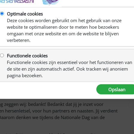
Optimale cookies
Deze cookies worden gebruikt om het gebruik van onze
website te optimaliseren door te meten hoe bezoekers
onnetje gezet op een speciale dag. Ook in 2024 wordt er
omgaan met onze website en om de website te blijven
xtra aandacht besteed aan de vrijwilligers die zich
verbeteren.
staan we bij onze patiëntenvereniging Hersenletsel.nl ook
 namelijk nergens.
Functionele cookies
Functionele cookies zijn essentieel voor het functioneren van
de site en zijn automatisch actief. Ook tracken wij anoniem
ers zijn die zich wekelijks inzetten voor onze
pagina bezoeken.
ls in elke regio zijn actieve vrijwilligers aanwezig die zich
or onze leden. En dan hebben we ook nog onze opgeleide
Opslaan
g zeggen wij: bedankt! Bedankt dat jij je inzet voor
n hersenletsel, voor hun partners en naasten. Jij verdient
 Daarom denken we tijdens de Nationale Dag van de