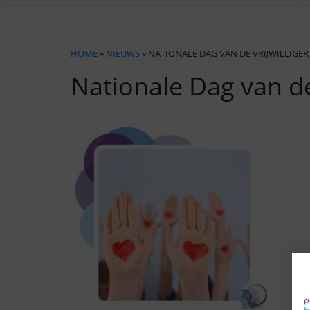
HOME
»
NIEUWS
» NATIONALE DAG VAN DE VRIJWILLIGER
Nationale Dag van de