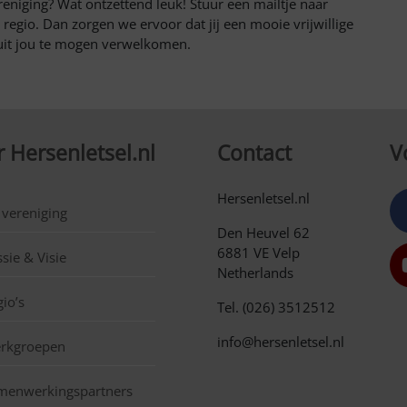
ereniging? Wat ontzettend leuk! Stuur een mailtje naar
egio. Dan zorgen we ervoor dat jij een mooie vrijwillige
r uit jou te mogen verwelkomen.
 Hersenletsel.nl
Contact
V
Hersenletsel.nl
 vereniging
Den Heuvel 62
6881 VE Velp
sie & Visie
Netherlands
io’s
Tel. (026) 3512512
info@hersenletsel.nl
rkgroepen
menwerkingspartners