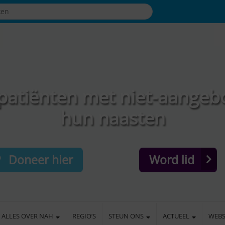
patiënten met niet-aangeb
hun naasten
Doneer hier
Word lid
ALLES OVER NAH
REGIO’S
STEUN ONS
ACTUEEL
WEB