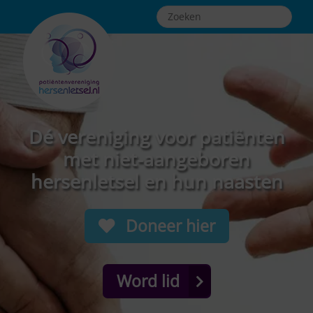
Dé vereniging voor patiënten
met niet-aangeboren
hersenletsel en hun naasten
Doneer hier
Word lid