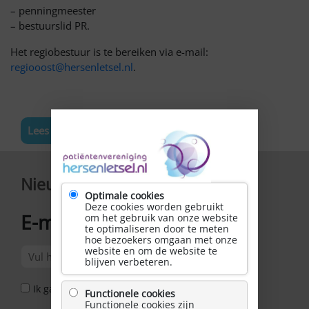
– penningmeester
– bestuurslid PR.
Het regiobestuur is te bereiken via e-mail:
regiooost@hersenletsel.nl
.
Lees meer nieuws
Nieuwsbrief
Optimale cookies
Deze cookies worden gebruikt
E-mailadres
om het gebruik van onze website
*
te optimaliseren door te meten
hoe bezoekers omgaan met onze
website en om de website te
blijven verbeteren.
Ik ga akkoord met het Privacy Statement *
Functionele cookies
Functionele cookies zijn