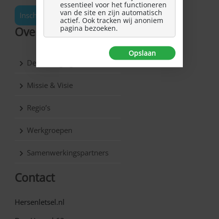
essentieel voor het functioneren
van de site en zijn automatisch
Inschrijven
actief. Ook tracken wij anoniem
pagina bezoeken.
Over Hersenletsel.nl
Opslaan
De vereniging
Missie & Visie
Regio’s
Werkgroepen
Samenwerkingspartners
Contact
Hersenletsel.nl