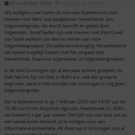
25 november, 2024
Groningen & Drenthe
Wij nodigen u van harte uit voor een bijeenkomst voor
mensen met NAH, niet aangeboren hersenletsel. Een
lotgenotengroep, die wordt bezocht en geleid door
lotgenoten.
Vanaf heden zijn ook mensen met Post Covid
van harte welkom om deel te nemen aan onze
lotgenotengroepen. De patiëntenvereniging Hersenletsel.nl
wil zoveel mogelijk helpen met het omgaan met
hersenletsel. Daarvoor organiseren ze lotgenotengroepen.
In de stad Groningen zijn al een paar actieve groepen, nu
leek het ons fijn om hier in Baflo e.o. ook een groep te
beginnen, want in het noorden van Groningen is nog geen
lotgenotengroep.
De 1
e
bijeenkomst is op 1 februari 2025 van 14.00 uur tot
16.00 uur in het dorpshuis Agricola, Heerestraat 21, Baflo ,
we komen 5 x per jaar samen. Het lijkt ons ook leuk om na
een aantal keren iemand uit te nodigen voor een
informatieve presentatie, dit doen we in Groningen ook al
en men waardeert dit erg.