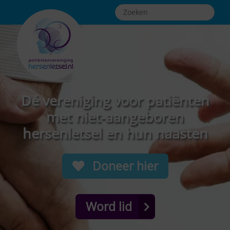
Dé vereniging voor patiënten
met niet-aangeboren
hersenletsel en hun naasten
Doneer hier
Word lid