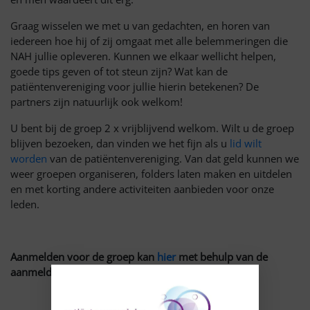
Graag wisselen we met u van gedachten, en horen van
iedereen hoe hij of zij omgaat met alle belemmeringen die
NAH jullie opleveren.
Kunnen we elkaar wellicht helpen,
goede tips geven of tot steun zijn?
Wat kan de
patiëntenvereniging voor jullie hierin betekenen? De
partners zijn natuurlijk ook welkom!
U bent bij de groep 2 x vrijblijvend welkom. Wilt u de groep
blijven bezoeken, dan vinden we het fijn als u
lid wilt
worden
van de patiëntenvereniging.
Van dat geld kunnen we
weer groepen organiseren, folders laten maken en uitdelen
en met korting andere activiteiten aanbieden voor onze
leden.
Aanmelden voor de groep kan
hier
met behulp van de
aanmeldknop.